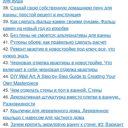
для душа
38.
Создай свою собственную домашнюю пену для
ванны: простой рецепт и инструкция
39.
Как сделать фальш-камин своими руками. Фальш
камин на новый год из коробки
40.
Без пены не смоется: альтернативы для ванны
41.
Рулоны обоев: как правильно сделать расчет
42.
Ремонт квартир в новостройке под ключ: все, что
нужно знать
43.
Черновая отделка квартиры в новостройке. Что
включает в себя черновая отделка квартиры
44.
DIY Wall Art: A Step-by-Step Guide to Creating Your
Own Masterpiece
45.
Чем отделать стены и пол в ванной. Стены
46.
Декоративная штукатурка вместо плитки в ванную..
Разновидности
47.
Крылечки для деревянного дома. Деревянное
крыльцо с навесом для частного дома
48.
Зачем крепить акриловую ванну к стене. #3: Вариант