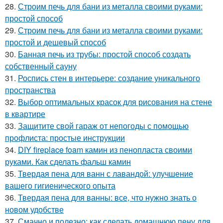
28.
Строим печь для бани из металла своими руками:
простой способ
29.
Строим печь для бани из металла своими руками:
простой и дешевый способ
30.
Банная печь из трубы: простой способ создать
собственный сауну
31.
Роспись стен в интерьере: создание уникального
пространства
32.
Выбор оптимальных красок для рисования на стене
в квартире
33.
Защитите свой гараж от непогоды с помощью
профлиста: простые инструкции
34.
DIY fireplace foam камин из пенопласта своими
руками. Как сделать фальш камин
35.
Твердая пена для ванн с лавандой: улучшение
вашего гигиенического опыта
36.
Твердая пена для ванны: все, что нужно знать о
новом удобстве
37.
Смачно и полезно: как сделать домашнюю пену для