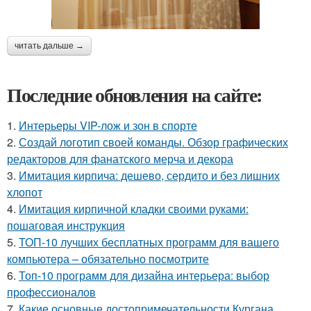
читать дальше →
Последние обновления на сайте:
1.
Интерьеры VIP-лож и зон в спорте
2.
Создай логотип своей команды. Обзор графических
редакторов для фанатского мерча и декора
3.
Имитация кирпича: дешево, сердито и без лишних
хлопот
4.
Имитация кирпичной кладки своими руками:
пошаговая инструкция
5.
ТОП-10 лучших бесплатных программ для вашего
компьютера – обязательно посмотрите
6.
Топ-10 программ для дизайна интерьера: выбор
профессионалов
7.
Какие основные достопримечательности Кургана