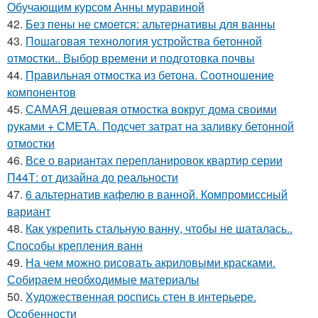
Обучающим курсом Анны муравиной
42.
Без пены не смоется: альтернативы для ванны
43.
Пошаговая технология устройства бетонной
отмостки.. Выбор времени и подготовка почвы
44.
Правильная отмостка из бетона. Соотношение
компонентов
45.
САМАЯ дешевая отмостка вокруг дома своими
руками + СМЕТА. Подсчет затрат на заливку бетонной
отмостки
46.
Все о вариантах перепланировок квартир серии
П44Т: от дизайна до реальности
47.
6 альтернатив кафелю в ванной. Компромиссный
вариант
48.
Как укрепить стальную ванну, чтобы не шаталась..
Способы крепления ванн
49.
На чем можно рисовать акриловыми красками.
Собираем необходимые материалы
50.
Художественная роспись стен в интерьере.
Особенности