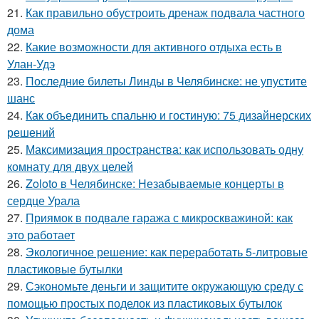
21.
Как правильно обустроить дренаж подвала частного
дома
22.
Какие возможности для активного отдыха есть в
Улан-Удэ
23.
Последние билеты Линды в Челябинске: не упустите
шанс
24.
Как объединить спальню и гостиную: 75 дизайнерских
решений
25.
Максимизация пространства: как использовать одну
комнату для двух целей
26.
Zoloto в Челябинске: Незабываемые концерты в
сердце Урала
27.
Приямок в подвале гаража с микроскважиной: как
это работает
28.
Экологичное решение: как переработать 5-литровые
пластиковые бутылки
29.
Сэкономьте деньги и защитите окружающую среду с
помощью простых поделок из пластиковых бутылок