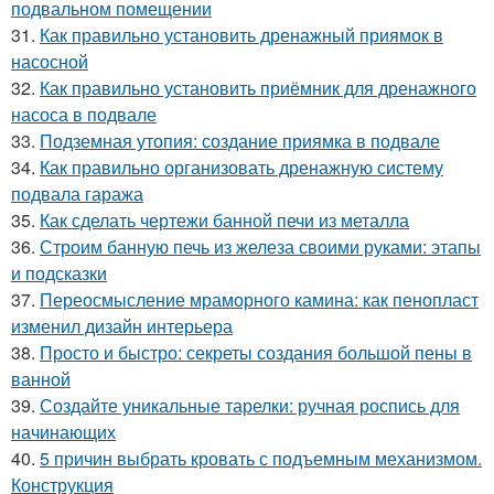
подвальном помещении
31.
Как правильно установить дренажный приямок в
насосной
32.
Как правильно установить приёмник для дренажного
насоса в подвале
33.
Подземная утопия: создание приямка в подвале
34.
Как правильно организовать дренажную систему
подвала гаража
35.
Как сделать чертежи банной печи из металла
36.
Строим банную печь из железа своими руками: этапы
и подсказки
37.
Переосмысление мраморного камина: как пенопласт
изменил дизайн интерьера
38.
Просто и быстро: секреты создания большой пены в
ванной
39.
Создайте уникальные тарелки: ручная роспись для
начинающих
40.
5 причин выбрать кровать с подъемным механизмом.
Конструкция