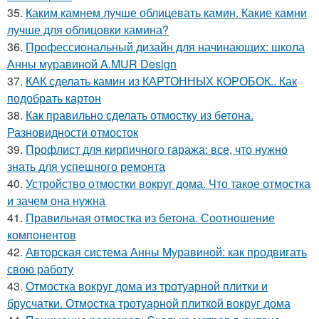
35.
Каким камнем лучше облицевать камин. Какие камни
лучше для облицовки камина?
36.
Профессиональный дизайн для начинающих: школа
Анны муравиной A.MUR Design
37.
КАК сделать камин из КАРТОННЫХ КОРОБОК.. Как
подобрать картон
38.
Как правильно сделать отмостку из бетона.
Разновидности отмосток
39.
Профлист для кирпичного гаража: все, что нужно
знать для успешного ремонта
40.
Устройство отмостки вокруг дома. Что такое отмостка
и зачем она нужна
41.
Правильная отмостка из бетона. Соотношение
компонентов
42.
Авторская система Анны Муравиной: как продвигать
свою работу
43.
Отмостка вокруг дома из тротуарной плитки и
брусчатки. Отмостка тротуарной плиткой вокруг дома