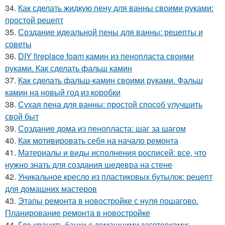
34.
Как сделать жидкую пену для ванны своими руками:
простой рецепт
35.
Создание идеальной пены для ванны: рецепты и
советы
36.
DIY fireplace foam камин из пенопласта своими
руками. Как сделать фальш камин
37.
Как сделать фальш-камин своими руками. Фальш
камин на новый год из коробки
38.
Сухая пена для ванны: простой способ улучшить
свой быт
39.
Создание дома из пенопласта: шаг за шагом
40.
Как мотивировать себя на начало ремонта
41.
Материалы и виды исполнения росписей: все, что
нужно знать для создания шедевра на стене
42.
Уникальное кресло из пластиковых бутылок: рецепт
для домашних мастеров
43.
Этапы ремонта в новостройке с нуля пошагово.
Планирование ремонта в новостройке
44.
Где хранить банки с домашними заготовками: