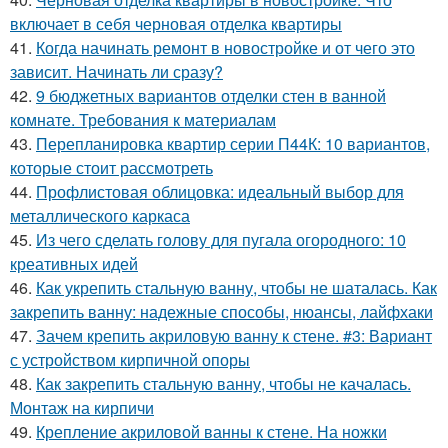
включает в себя черновая отделка квартиры
41.
Когда начинать ремонт в новостройке и от чего это
зависит. Начинать ли сразу?
42.
9 бюджетных вариантов отделки стен в ванной
комнате. Требования к материалам
43.
Перепланировка квартир серии П44К: 10 вариантов,
которые стоит рассмотреть
44.
Профлистовая облицовка: идеальный выбор для
металлического каркаса
45.
Из чего сделать голову для пугала огородного: 10
креативных идей
46.
Как укрепить стальную ванну, чтобы не шаталась. Как
закрепить ванну: надежные способы, нюансы, лайфхаки
47.
Зачем крепить акриловую ванну к стене. #3: Вариант
с устройством кирпичной опоры
48.
Как закрепить стальную ванну, чтобы не качалась.
Монтаж на кирпичи
49.
Крепление акриловой ванны к стене. На ножки