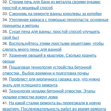
32.
Строим печь для бани из металла своими руками:
простой и дешевый способ
33.
Сэкономь на ремонте ванны королевы за копейки
34.
Утепление каркаса с помощью пенопласта: основные
принципы и методы
35.
Сухая пена для ванны: простой способ улучшить
свой быт
36.
Воспользуйтесь этими простыми рецептами, чтобы
сделать много пены для ванной
37.
Хранение овощей в квартире. Сколько хранить
овощи
38.
Пошаговая технология устройства бетонной
отмостки.. Выбор времени и подготовка почвы
39.
Профлист для кирпичного гаража: все, что нужно
знать для успешного ремонта
40.
Технология укладки бетонной отмостки. Этапы
укладки отмостки вокруг дома
41.
На какой стадии ремонта вы переезжали в новую
квартиру. Последовательность работ во время ремонта