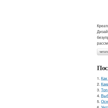
Креат
Дизай
безуп
рассм
читат
Пос
1.
Как
2.
Как
3.
Топ
4.
Выб
5.
Осн
6.
Уют