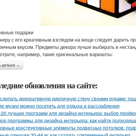
ивные подарки
неру с его креативным взглядом на вещи следует дарить пр
речным вкусом. Предметы декора лучше выбирать в нестанд
отрите, например, такие оригинальные варианты:
ь дальше →
ледние обновления на сайте:
 сделать декоративную кирпичную стену своими руками: по
ие музеи можно посетить для отдыха и расслабления
-20 лучших программ для дизайна интерьера: выбор профе
ор программы для дизайна интерьера: как найти подходящ
овные конструктивные элементы подвесных потолков: под
ные однушки 30-44 м: как создать современный интерьер