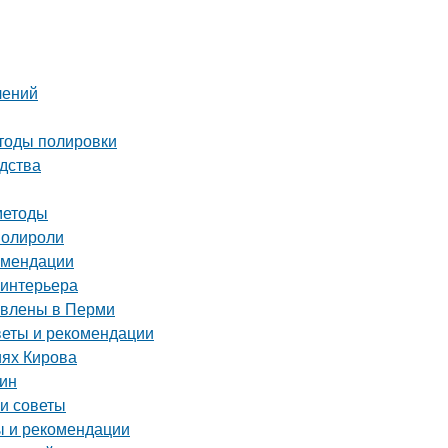
лений
етоды полировки
дства
методы
полироли
комендации
 интерьера
тавлены в Перми
оветы и рекомендации
иях Кирова
тин
 и советы
ы и рекомендации