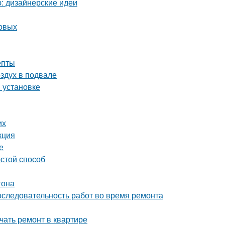
ю: дизайнерские идеи
товых
епты
оздух в подвале
и установке
их
кция
е
остой способ
тона
оследовательность работ во время ремонта
ачать ремонт в квартире