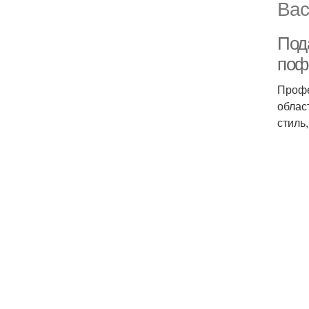
Вас
Под
поф
Профе
облас
стиль