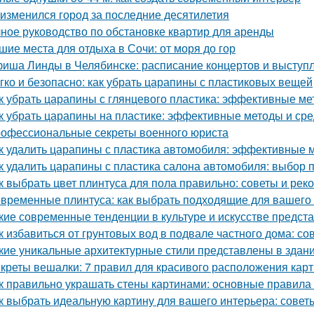
 изменился город за последние десятилетия
ное руководство по обстановке квартир для аренды
шие места для отдыха в Сочи: от моря до гор
иша Линды в Челябинске: расписание концертов и выступ
гко и безопасно: как убрать царапины с пластиковых вещей
к убрать царапины с глянцевого пластика: эффективные м
к убрать царапины на пластике: эффективные методы и сре
офессиональные секреты военного юриста
к удалить царапины с пластика автомобиля: эффективные 
к удалить царапины с пластика салона автомобиля: выбор 
к выбрать цвет плинтуса для пола правильно: советы и ре
временные плинтуса: как выбрать подходящие для вашего
кие современные тенденции в культуре и искусстве предс
к избавиться от грунтовых вод в подвале частного дома: с
кие уникальные архитектурные стили представлены в здан
креты вешалки: 7 правил для красивого расположения кар
к правильно украшать стены картинами: основные правила
к выбрать идеальную картину для вашего интерьера: совет