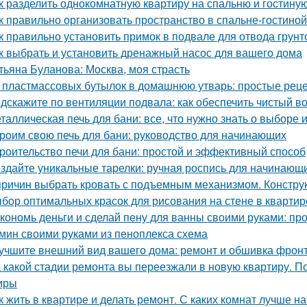
к разделить однокомнатную квартиру на спальню и гостину
к правильно организовать пространство в спальне-гостиной
к правильно установить примок в подвале для отвода грун
к выбрать и установить дренажный насос для вашего дома
тьяна Буланова: Москва, моя страсть
 пластмассовых бутылок в домашнюю утварь: простые рец
дскажите по вентиляции подвала: как обеспечить чистый в
таллическая печь для бани: все, что нужно знать о выборе 
роим свою печь для бани: руководство для начинающих
роительство печи для бани: простой и эффективный способ
здайте уникальные тарелки: ручная роспись для начинающ
причин выбрать кровать с подъемным механизмом. Констру
бор оптимальных красок для рисования на стене в квартир
кономь деньги и сделай пену для ванны своими руками: пр
мин своими руками из пеноплекса схема
учшите внешний вид вашего дома: ремонт и обшивка фрон
 какой стадии ремонта вы переезжали в новую квартиру. П
иры
к жить в квартире и делать ремонт. С каких комнат лучше н