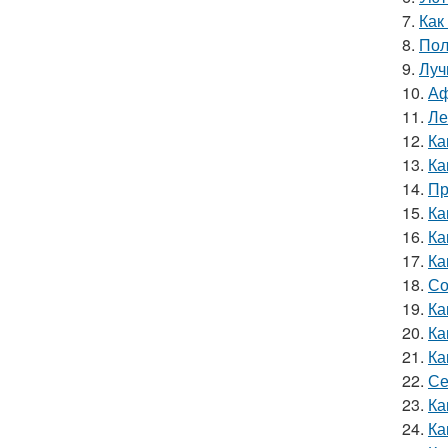
7.
Как
8.
Пол
9.
Луч
10.
Аф
11.
Ле
12.
Ка
13.
Ка
14.
Пр
15.
Ка
16.
Ка
17.
Ка
18.
Со
19.
Ка
20.
Ка
21.
Ка
22.
Се
23.
Ка
24.
Ка