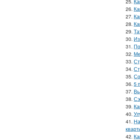
25.
Ка
26.
Ка
27.
Ка
28.
Ка
29.
Та
30.
Из
31.
По
32.
Ме
33.
Ст
34.
Ст
35.
Со
36.
5 
37.
Вы
38.
Сэ
39.
Ка
40.
Ул
41.
На
кварт
42.
Ка