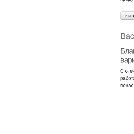
читат
Вас
Благ
вари
С оте
работ
понас