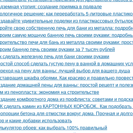
дземная утопия: создание приямка в подвале
ологичное решение: как переработать 5-литровые пластик
здавайте удивительные поделки из пластмассовых бутылок
ройте свою собственную печь для бани из металла: подроб
роим самую мощную банную печь своими руками: подробны
роительство печи для бань из металла своими руками: про
роим банную печь своими руками за 7 тысяч рублей
к сделать железную печь для бани своими руками
остой способ сделать густую пену в ванной в домашних ус
реход на пену для ванны: лучший выбор для вашего душа
ставрация шкафа обоями. Как красиво и правильно провест
здание домашней пены для ванны: простой рецепт и поле
м из пенопласта: экономия на строительстве
здание комфортного дома из профлиста: советами и подск
К сделать камин из КАРТОННЫХ КОРОБОК.. Как подобрать 
опорции бетона для отмостки вокруг дома. Прочная и долго
ор и какие добавки использовать
лькулятор обоев: как выбрать 100% правильный