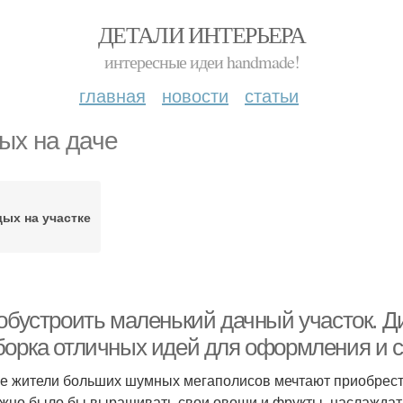
ДЕТАЛИ ИНТЕРЬЕРА
интересные идеи handmade!
главная
новости
статьи
ых на даче
ых на участке
 обустроить маленький дачный участок. Д
борка отличных идей для оформления и с
е жители больших шумных мегаполисов мечтают приобрести
жно было бы выращивать свои овощи и фрукты, наслаждать