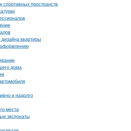
йн спортивных пространств
катурки
фессионалов
шение
налов
я дизайна квартиры
о оформлению
живание
ашего дома
ии
 автомобиля
тивно и надолго
ого места
ные экспонаты
 подвале