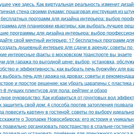
ущее уже здесь. Как виртуальная реальность изменит диза
пичная стена своими руками: пошаговая инструкция из шту
 бесплатных программ для дизайна интерьера: выбор про
грамма для планировки квартиры: как выбрать лучшее ре
шие программы для дизайна интерьера: выбор профессио
дайте свой мечтный интерьер: 17 бесплатных программ дл
 создать душевный интерьер для сдачи в аренду: советы п
кие интересные факты о московском транспорте вы знаете
чи для гаража по выгодной цене: выбор, установка, обслу
обство и эффективность: как выбрать печь буржуйку для в
к выбрать печь для гаража на дровах: советы и рекомендац
строе и простое решение: как убрать царапины с пластика
п-8 лучших плинтусов для пола: рейтинг и обзор
лное руководство: Как избавиться от грунтовых вод эффек
к защитить свой дом: 4 способа против затопления подвала
да повесить картину в гостиной: советы по выбору идеальн
сскажите о Зоопарке Новосибирска: его история и уникаль
к правильно организовать пространство в спальне-гостиной
к правильно установить приёмник для дренажного насоса в