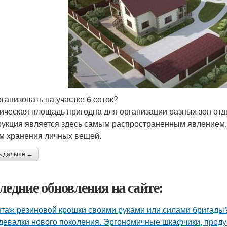
рганизовать на участке 6 соток?
ическая площадь пригодна для организации разных зон отды
рукция является здесь самым распространенным явлением, т
м хранения личных вещей.
ь дальше →
ледние обновления на сайте:
таж резиновой крошки своими руками или силами бригады?
девалки нового поколения. Эргономичные шкафчики, прод