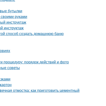
овые бутылки
 своими руками
ный инструктаж
й инструктаж
стой способ создать домашнюю баню
ловиях
и процедуру: порядок действий и фото
зные советы
азками
картон
вечная отмостка: как приготовить цементный