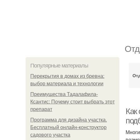
Отд
Популярные материалы
Отд
Перекрытия в домах из бревна:
выбор материала и технологии
Преимущества Тадалафила-
Ксантис: Почему стоит выбрать этот
препарат
Как
под
Программа для дизайна участка.
Бесплатный онлайн-конструктор
Многи
садового участка
возмо