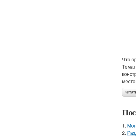
Что о
Темат
конст
место
читат
Пос
1.
Мон
2.
Раз