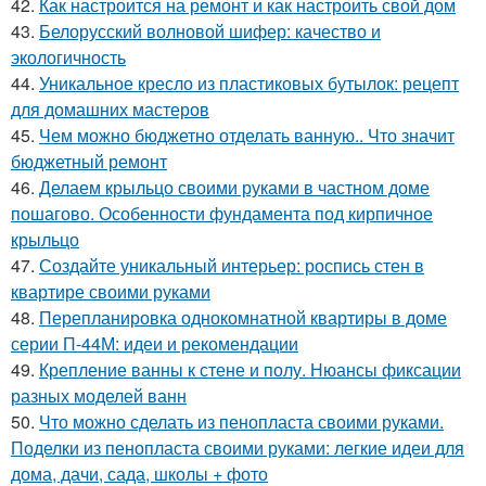
42.
Как настроится на ремонт и как настроить свой дом
43.
Белорусский волновой шифер: качество и
экологичность
44.
Уникальное кресло из пластиковых бутылок: рецепт
для домашних мастеров
45.
Чем можно бюджетно отделать ванную.. Что значит
бюджетный ремонт
46.
Делаем крыльцо своими руками в частном доме
пошагово. Особенности фундамента под кирпичное
крыльцо
47.
Создайте уникальный интерьер: роспись стен в
квартире своими руками
48.
Перепланировка однокомнатной квартиры в доме
серии П-44М: идеи и рекомендации
49.
Крепление ванны к стене и полу. Нюансы фиксации
разных моделей ванн
50.
Что можно сделать из пенопласта своими руками.
Поделки из пенопласта своими руками: легкие идеи для
дома, дачи, сада, школы + фото