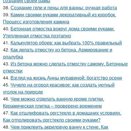
создания своей рамы
38.
Создание гели и пены для ванны: ручная работа
39.
Камин своими руками декоративный из коробок.
Процесс изготовления камина
40.
Бетонная отмостка вокруг дома своими руками.
Утепленная отмостка поэтапно
41.
Калькулятор обоев: как выбрать 100% правильный
42.
Как делать отмостку из бетона. Армирование и
опалубка
43.
Из бетона можно сделать отмостку самому. Бетонные
отмостки
44.
Взгляд на жизнь Анны муравиной: богатство осени
45.
Чучело на огород красивое: как создать уютный
уголок на природе
46.
Чем можно отделать ванную кроме плитки.
Керамическая плитка – проверено временем
47.
Как отшлифовать оргстекло в домашних условиях.
Как отполировать оргстекло своими руками?
48.
Чем приклеить акриловую ванну к стене. Как