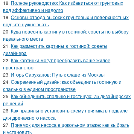
18.
Полное руководство: Как избавиться от грунтовых
вод эффективно и надолго
19.
Основы отвода высоких грунтовых и поверхностных
вод: что нужно знать
20.
Куда повесить картину в гостиной: советы по выбору
идеального места
21.
Как разместить картины в гостиной: советы
дизайнера
22.
Как картинки могут преобразить ваше жилое
пространство
23.
Игорь Саруханов: Путь к славе из Москвы
24.
Современный дизайн: как объединить гостиную и
спальню в едином пространстве
25.
Как объединить спальню и гостиную: 75 дизайнерских
решений
26.
Как правильно установить схему приямка в подвале
для дренажного насоса
27.
Приямок для насоса в цокольном этаже: как выбрать
и установить