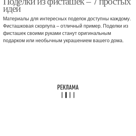
Поделки из фисташек – 7 простых
идей
Материалы для интересных поделок доступны каждому.
Фисташковая скорлупа – отличный пример. Поделки из
Елка из фисташек
Подвеска из фисташек
фисташек своими руками станут оригинальным
подарком или необычным украшением вашего дома.
Топиарии из фисташек
Птички из фисташек
Картины из фисташек
Фисташки для детей
Скорлупа от фисташек