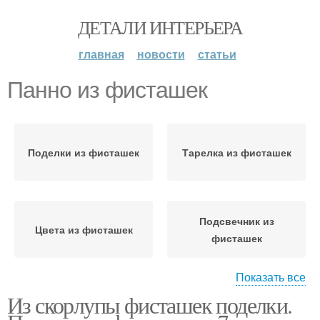
ДЕТАЛИ ИНТЕРЬЕРА
главная
новости
статьи
Панно из фисташек
Поделки из фисташек
Тарелка из фисташек
Подсвечник из
Цвета из фисташек
фисташек
Показать все
Из скорлупы фисташек поделки.
Игрушка из фисташек
Венки из фисташек