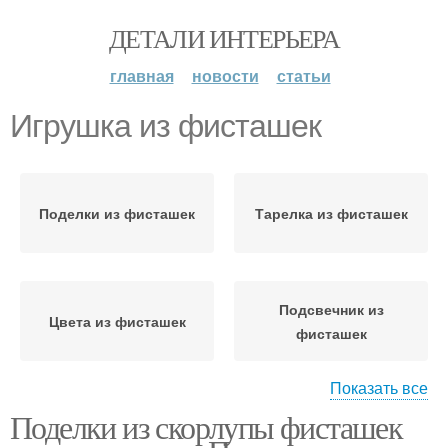
ДЕТАЛИ ИНТЕРЬЕРА
главная
новости
статьи
Игрушка из фисташек
Поделки из фисташек
Тарелка из фисташек
Подсвечник из
Цвета из фисташек
фисташек
Показать все
Поделки из скорлупы фисташек
Елочная игрушка
Венки из фисташек