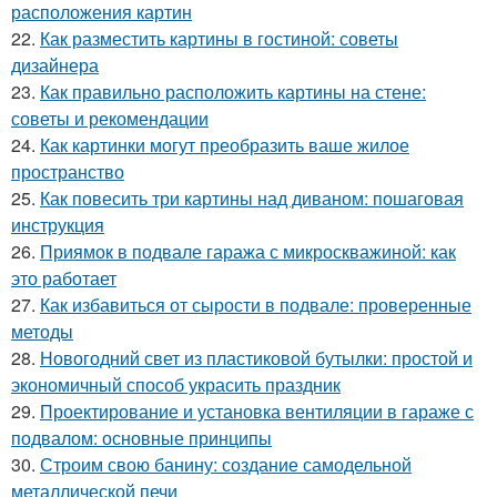
расположения картин
22.
Как разместить картины в гостиной: советы
дизайнера
23.
Как правильно расположить картины на стене:
советы и рекомендации
24.
Как картинки могут преобразить ваше жилое
пространство
25.
Как повесить три картины над диваном: пошаговая
инструкция
26.
Приямок в подвале гаража с микроскважиной: как
это работает
27.
Как избавиться от сырости в подвале: проверенные
методы
28.
Новогодний свет из пластиковой бутылки: простой и
экономичный способ украсить праздник
29.
Проектирование и установка вентиляции в гараже с
подвалом: основные принципы
30.
Строим свою банину: создание самодельной
металлической печи