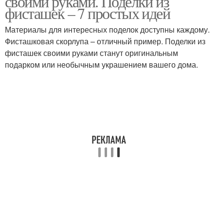
своими руками. Поделки из
фисташек – 7 простых идей
Материалы для интересных поделок доступны каждому.
Фисташковая скорлупа – отличный пример. Поделки из
Елка из фисташек
Подвеска из фисташек
фисташек своими руками станут оригинальным
подарком или необычным украшением вашего дома.
Фисташки для детей
Дерево из фисташек
Скорлупа от фисташек
Настойка на фисташках
Настойки на фисташках
Панно из фисташек