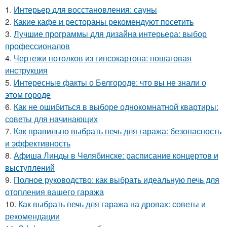
1.
Интерьер для восстановления: сауны
2.
Какие кафе и рестораны рекомендуют посетить
3.
Лучшие программы для дизайна интерьера: выбор
профессионалов
4.
Чертежи потолков из гипсокартона: пошаговая
инструкция
5.
Интересные факты о Белгороде: что вы не знали о
этом городе
6.
Как не ошибиться в выборе однокомнатной квартиры:
советы для начинающих
7.
Как правильно выбрать печь для гаража: безопасность
и эффективность
8.
Афиша Линды в Челябинске: расписание концертов и
выступлений
9.
Полное руководство: как выбрать идеальную печь для
отопления вашего гаража
10.
Как выбрать печь для гаража на дровах: советы и
рекомендации