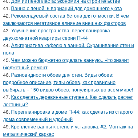
40.
Дом из пенопласта: экономия на строительстве
41.
Ванна с пеной: 6 вариаций для домашнего уюта
42.
Рекомендуемый состав бетона для отмостки. В чем
заключаются негативное влияние внешних факторов
43.
Улучшение пространства: перепланировка
двухкомнатной квартиры серии П-44
44.
Альтернатива кафелю в ванной. Окрашивание стен и
пола
45.
Чем можно бюджетно отделать ванную.. Что значит
бюджетный ремонт
46.
Разновидности обоев для стен. Виды обоев:
подробное описание, типы обоев, как правильно
выбирать + 150 видов обоев, популярных во всем мире!
47.
Как сделать деревянные ступени. Как сделать расчет
лестницы?
48.
Перепланировка в доме П-44: как сделать из старого
дома современный и удобный
49.
Крепление ванны к стене и установка. #2: Монтаж на
металлический каркас