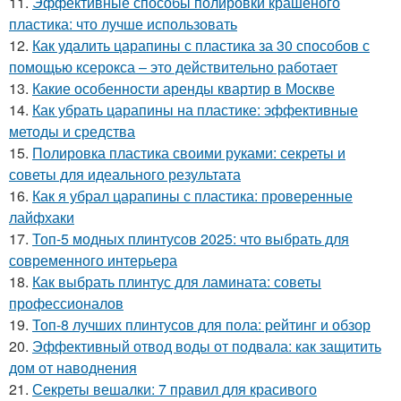
11.
Эффективные способы полировки крашеного
пластика: что лучше использовать
12.
Как удалить царапины с пластика за 30 способов с
помощью ксерокса – это действительно работает
13.
Какие особенности аренды квартир в Москве
14.
Как убрать царапины на пластике: эффективные
методы и средства
15.
Полировка пластика своими руками: секреты и
советы для идеального результата
16.
Как я убрал царапины с пластика: проверенные
лайфхаки
17.
Топ-5 модных плинтусов 2025: что выбрать для
современного интерьера
18.
Как выбрать плинтус для ламината: советы
профессионалов
19.
Топ-8 лучших плинтусов для пола: рейтинг и обзор
20.
Эффективный отвод воды от подвала: как защитить
дом от наводнения
21.
Секреты вешалки: 7 правил для красивого