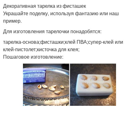
Декоративная тарелка из фисташек
Украшайте поделку, используя фантазию или наш
пример.
Топиарии из фисташек
Птички из фисташек
Для изготовления тарелочки понадобятся:
тарелка-основа;фисташки;клей ПВА;супер-клей или
клей-пистолет;кисточка для клея;
Пошаговое изготовление:
Картины из фисташек