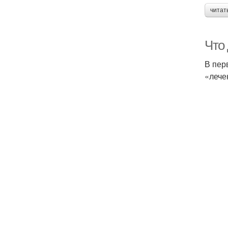
читат
Что 
В пер
«лече