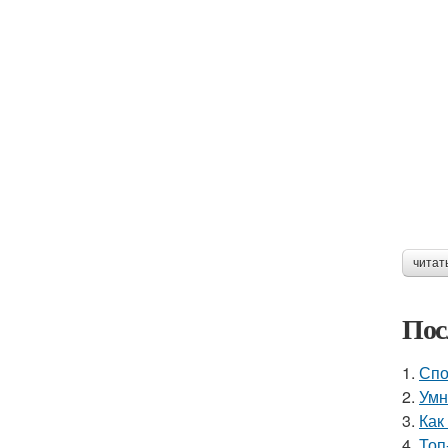
читат
Пос
1.
Спо
2.
Умн
3.
Как
4.
Топ