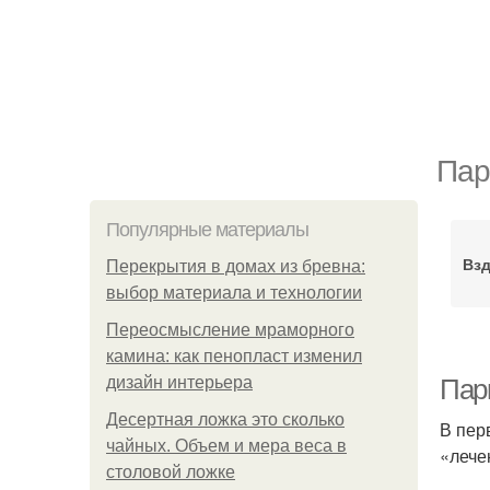
Пар
Популярные материалы
Взд
Перекрытия в домах из бревна:
выбор материала и технологии
Переосмысление мраморного
камина: как пенопласт изменил
дизайн интерьера
Парк
Десертная ложка это сколько
В пер
чайных. Объем и мера веса в
«лече
столовой ложке