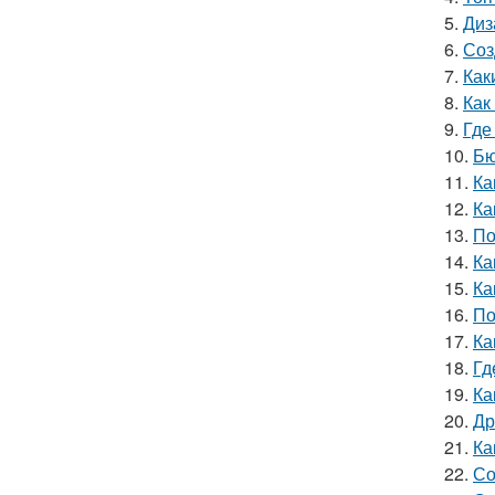
5.
Диз
6.
Соз
7.
Как
8.
Как
9.
Где
10.
Бю
11.
Ка
12.
Ка
13.
По
14.
Ка
15.
Ка
16.
По
17.
Ка
18.
Гд
19.
Ка
20.
Др
21.
Ка
22.
Со