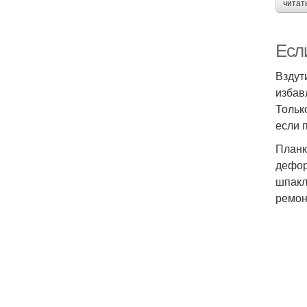
читат
Если
Вздут
избав
Тольк
если 
Планк
дефор
шпакл
ремон