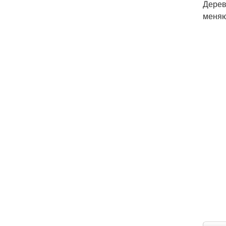
Дерев
меняю