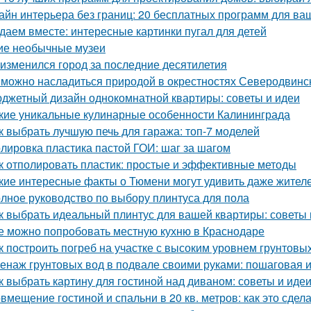
айн интерьера без границ: 20 бесплатных программ для ва
даем вместе: интересные картинки пугал для детей
ие необычные музеи
 изменился город за последние десятилетия
 можно насладиться природой в окрестностях Северодвинс
джетный дизайн однокомнатной квартиры: советы и идеи
кие уникальные кулинарные особенности Калининграда
к выбрать лучшую печь для гаража: топ-7 моделей
лировка пластика пастой ГОИ: шаг за шагом
к отполировать пластик: простые и эффективные методы
кие интересные факты о Тюмени могут удивить даже жител
лное руководство по выбору плинтуса для пола
к выбрать идеальный плинтус для вашей квартиры: советы
е можно попробовать местную кухню в Краснодаре
к построить погреб на участке с высоким уровнем грунтовы
енаж грунтовых вод в подвале своими руками: пошаговая 
к выбрать картину для гостиной над диваном: советы и иде
вмещение гостиной и спальни в 20 кв. метров: как это сдел