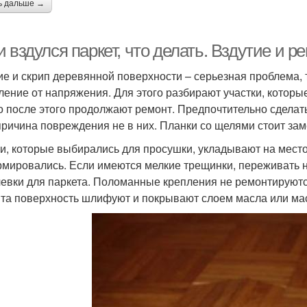
ь дальше →
 вздулся паркет, что делать. Вздутие и
ие и скрип деревянной поверхности – серьезная проблема
ление от напряжения. Для этого разбирают участки, которы
о после этого продолжают ремонт. Предпочтительно сдела
причина повреждения не в них. Планки со щелями стоит заме
и, которые выбирались для просушки, укладывают на место 
мировались. Если имеются мелкие трещинки, переживать н
евки для паркета. Поломанные крепления не ремонтируютс
та поверхность шлифуют и покрывают слоем масла или мас