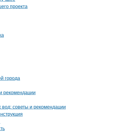
шего проекта
ка
ей города
 и рекомендации
х вод: советы и рекомендации
инструкция
и
ать