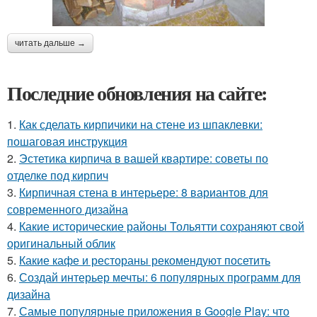
читать дальше →
Последние обновления на сайте:
1.
Как сделать кирпичики на стене из шпаклевки:
пошаговая инструкция
2.
Эстетика кирпича в вашей квартире: советы по
отделке под кирпич
3.
Кирпичная стена в интерьере: 8 вариантов для
современного дизайна
4.
Какие исторические районы Тольятти сохраняют свой
оригинальный облик
5.
Какие кафе и рестораны рекомендуют посетить
6.
Создай интерьер мечты: 6 популярных программ для
дизайна
7.
Самые популярные приложения в Google Play: что