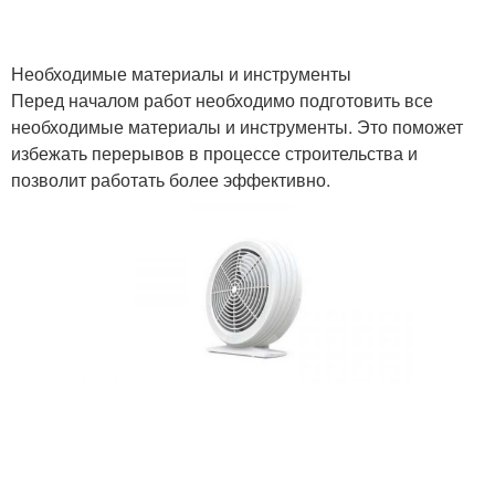
Необходимые материалы и инструменты
Печки на дровах
Печки для отопления
Перед началом работ необходимо подготовить все
необходимые материалы и инструменты. Это поможет
избежать перерывов в процессе строительства и
позволит работать более эффективно.
Гараж в городе
Дизельная печка
Выбор для гаража
Дизельные печки
Печки с
Печки с водяным
принудительной
охлаждением
конвекцией