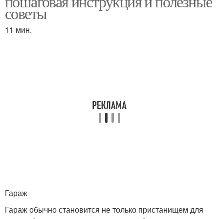
пошаговая инструкция и полезные
советы
11 мин.
Печки по сравнению
Печки в гараже
Дровяная печка
Печка в гараже
Железная печка
Дровяные печки
Гараж
Печки на дровах
Печки для отопления
Гараж обычно становится не только пристанищем для