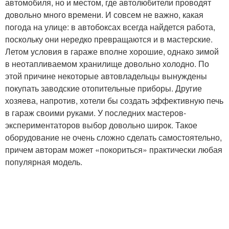
автомобиля, но и местом, где автолюбители проводят
довольно много времени. И совсем не важно, какая
погода на улице: в автобоксах всегда найдется работа,
Гараж в городе
Дизельная печка
поскольку они нередко превращаются и в мастерские.
Летом условия в гараже вполне хорошие, однако зимой
в неотапливаемом хранилище довольно холодно. По
этой причине некоторые автовладельцы вынуждены
покупать заводские отопительные приборы. Другие
Выбор для гаража
Дизельные печки
хозяева, напротив, хотели бы создать эффективную печь
в гараж своими руками. У последних мастеров-
экспериментаторов выбор довольно широк. Такое
Печки с
оборудование не очень сложно сделать самостоятельно,
Печки с водяным
принудительной
причем авторам может «покориться» практически любая
охлаждением
конвекцией
популярная модель.
Горения для гаража