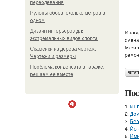
переодевания
Рулоны обоев: сколько метров в
одном
Дизайн интерьеров для
Иногд
экстремальных видов спорта
смена
Может
Скамейки из дерева чертеж.
ремон
Чертежи и размеры
Проблема конденсата в гараже:
читат
решаем ее вместе
Пос
1.
Инт
2.
Дом
3.
Бег
4.
Йог
5.
Ими