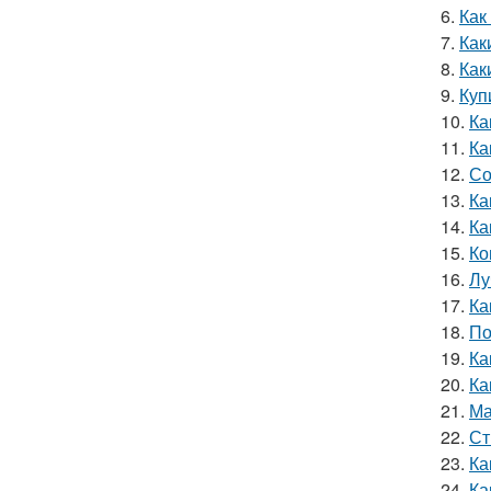
6.
Как
7.
Как
8.
Как
9.
Куп
10.
Ка
11.
Ка
12.
Со
13.
Ка
14.
Ка
15.
Ко
16.
Лу
17.
Ка
18.
По
19.
Ка
20.
Ка
21.
Ма
22.
Ст
23.
Ка
24.
Ка