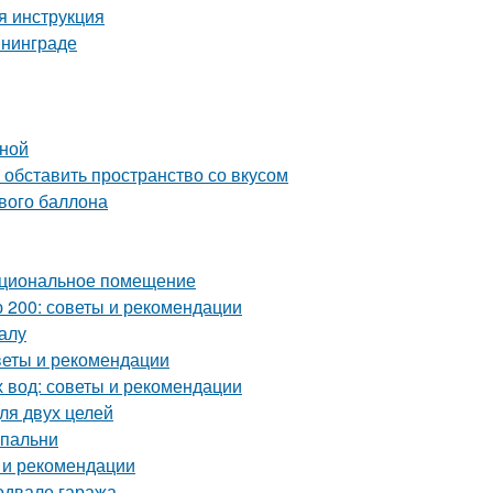
я инструкция
ининграде
ьной
обставить пространство со вкусом
ового баллона
нкциональное помещение
 200: советы и рекомендации
алу
оветы и рекомендации
х вод: советы и рекомендации
ля двух целей
спальни
 и рекомендации
одвале гаража