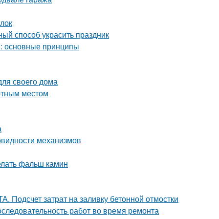
ылок
ный способ украсить праздник
м: основные принципы
для своего дома
ютным местом
а
овидности механизмов
делать фальш камин
. Подсчет затрат на заливку бетонной отмостки
оследовательность работ во время ремонта