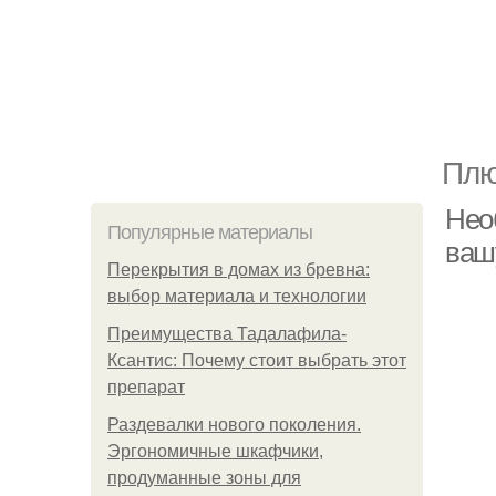
Плю
Нео
Популярные материалы
ваш
Перекрытия в домах из бревна:
выбор материала и технологии
Преимущества Тадалафила-
Ксантис: Почему стоит выбрать этот
препарат
Раздевалки нового поколения.
Эргономичные шкафчики,
продуманные зоны для