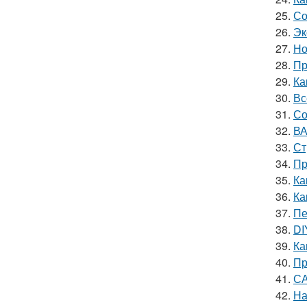
25.
Со
26.
Эк
27.
Но
28.
Пр
29.
Ка
30.
Вс
31.
Со
32.
ВА
33.
Ст
34.
Пр
35.
Ка
36.
Ка
37.
Пе
38.
DI
39.
Ка
40.
Пр
41.
СА
42.
На