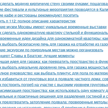
 сделать модную кирпичную стену своими руками: пошагова
ие фестивали и культурные мероприятия проводятся в Кал
ие кафе и рестораны рекомендуют посетить
ить п 112: полное описание характеристик
кие музеи Москвы имеют уникальные временные выставки
к сделать однокомнатную квартиру стильной и функционал
временные идеи дизайна для однокомнатной квартиры: как 
к выбрать безопасную печь для гаража на отработке из газ
кие экскурсии по природным местам можно организовать
нцерт Славы в Братске: лучшие моменты
чшая идея для гаража: как превратить пространство в фу
к выбрать идеальную дровяную печь для гаража мощностью
лное руководство: как выбрать плинтус для пола по матери
к избавиться от грунтовых вод в подвале частного дома: с
к построить погреб на участке с высоким уровнем грунтовы
ксимизация пространства: как использовать одну комнату д
ильные и практичные решения для разделения гостиной и 
к предотвратить затопление подвала: проверенные методы
к правильно установить дренажный приёмник в бетонном п