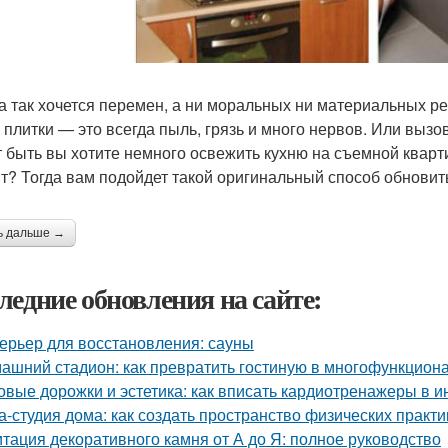
а так хочется перемен, а ни моральных ни материальных р
 плитки — это всегда пыль, грязь и много нервов. Или вызо
 быть вы хотите немного освежить кухню на съемной кварти
т? Тогда вам подойдет такой оригинальный способ обновить
ь дальше →
ледние обновления на сайте:
ерьер для восстановления: сауны
ашний стадион: как превратить гостиную в многофункцион
овые дорожки и эстетика: как вписать кардиотренажеры в и
а-студия дома: как создать пространство физических практи
тация декоративного камня от А до Я: полное руководство