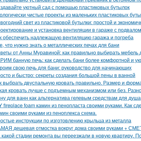
здавайте уютный сад с помощью пластиковых бутылок
ологически чистые проекты из маленьких пластиковых бут
вогодний свет из пластиковой бутылки: простой и экономич
оектирование и установка вентиляции в гараже с подвало
к обеспечить надлежащую вентиляцию гаража и погреба
е, что нужно знать о металлических печах для бани
веты от Анны Муравиной: как правильно выбирать мебель 
РИМ банную печь: как сделать бани более комфортной и у
роим свою печь для бани: руководство для начинающих
осто и быстро: секреты создания большой пены в ванной
к выбрать двуспальную кровать правильно. Размер и форм
кая кровать лучше с подъемным механизмом или без. Разн
ну для ванн как альтернатива гелевым средствам для душа
Y fireplace foam камин из пенопласта своими руками. Как с
мин своими руками из пеноплекса схема.
остые инструкции по изготовлению крыльца из металла
МАЯ дешевая отмостка вокруг дома своими руками + СМЕТА
 какой стадии ремонта вы переезжали в новую квартиру. П