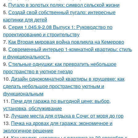
4.
Пугало в золотых полях: символ сельской жизни
5.
Создай свой собственный пугало: интересные
картинки для детей
6.
Серия 1.045.9-2.08 Выпуск 1: Руководство по
проектированию и строительству
7.
Как Вторая мировая война повлияла на Кемерово
8.
Современный интерьер 1-комнатной квартиры: стиль
и функциональность
9.
Стильные однушки: как превратить небольшое
пространство в уютное гнездо
10.
Дизайн однокомнатной квартиры в хрущевке: как
сделать небольшое пространство уютным и
функциональным
11.
Печи для гаража по выгодной цене: выбор,
установка, обслуживание
12.
Лучшие места для отдыха в Сочи: от моря до гор
13.
Печка на дровах для гаража: экономичное и
экологичное решение
14.
Как удалить царапины с пластика за 30 способов с