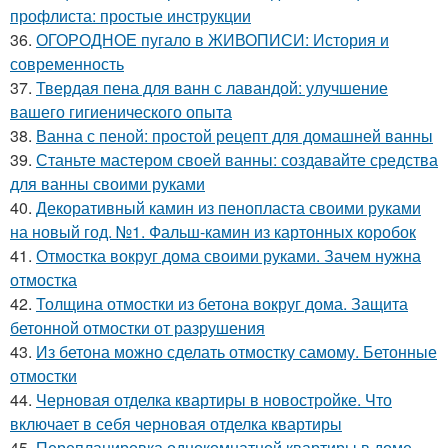
профлиста: простые инструкции
36.
ОГОРОДНОЕ пугало в ЖИВОПИСИ: История и
современность
37.
Твердая пена для ванн с лавандой: улучшение
вашего гигиенического опыта
38.
Ванна с пеной: простой рецепт для домашней ванны
39.
Станьте мастером своей ванны: создавайте средства
для ванны своими руками
40.
Декоративный камин из пенопласта своими руками
на новый год. №1. Фальш-камин из картонных коробок
41.
Отмостка вокруг дома своими руками. Зачем нужна
отмостка
42.
Толщина отмостки из бетона вокруг дома. Защита
бетонной отмостки от разрушения
43.
Из бетона можно сделать отмостку самому. Бетонные
отмостки
44.
Черновая отделка квартиры в новостройке. Что
включает в себя черновая отделка квартиры
45.
Перепланировка однокомнатной квартиры в доме