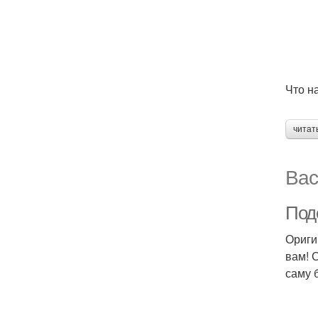
Что н
читат
Вас
Под
Ориги
вам! 
саму 