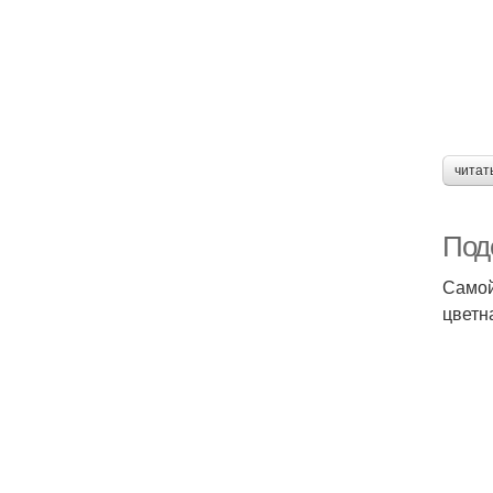
читат
Поде
Самой
цветн