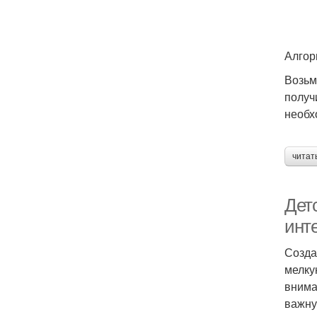
Алгор
Возьм
получ
необх
читат
Детс
инт
Созда
мелку
внима
важну