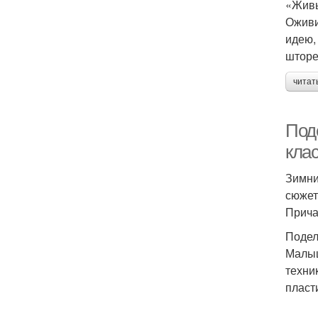
«Жив
Оживи
идею,
шторе
читат
Поде
клас
Зимни
сюжет
Прича
Подел
Малыш
техни
пласт