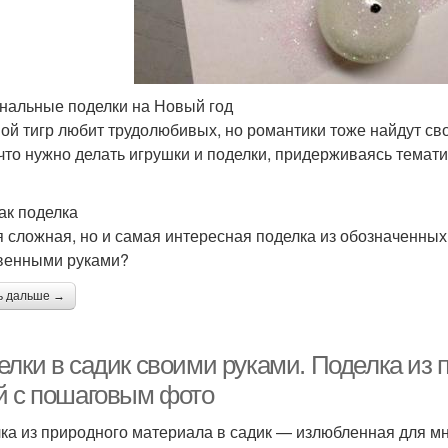
нальные поделки на Новый год
ой тигр любит трудолюбивых, но романтики тоже найдут сво
 что нужно делать игрушки и поделки, придерживаясь темати
как поделка
 сложная, но и самая интересная поделка из обозначенных в
венными руками?
ь дальше →
лки в садик своими руками. Поделка из п
й с пошаговым фото
ка из природного материала в садик — излюбленная для мн