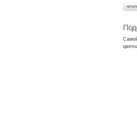
читат
Вс
Поде
Самой
По
цветн
По