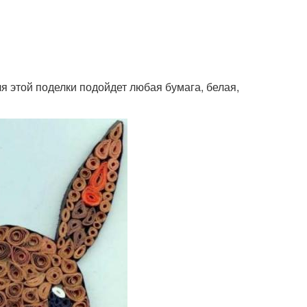
лки из подручных
Оригинальные поделки
материалов
я этой поделки подойдет любая бумага, белая,
огодние поделки
Поделки в школу
Поделки для
асс по поделке
школьников
елки из листьев
Поделки из шишек
асивые поделки
Поделки для малышей