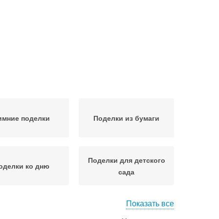
имние поделки
Поделки из бумаги
Поделки для детского
оделки ко дню
сада
Показать все
оделка в садик
Поделка в детский сад