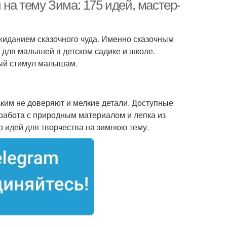
 на тему Зима: 175 идей, мастер-
иданием сказочного чуда. Именно сказочным
остые поделки
Поделки для детей
 для малышей в детском садике и школе.
ный стимул малышам.
мажные поделки
Сложные поделки
им не доверяют и мелкие детали. Доступные
 работа с природным материалом и лепка из
о идей для творчества на зимнюю тему.
етние поделки
Поделки для мальчиков
ересные поделки
Поделки с детьми