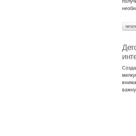
получ
необх
читат
Детс
инт
Созда
мелку
внима
важну