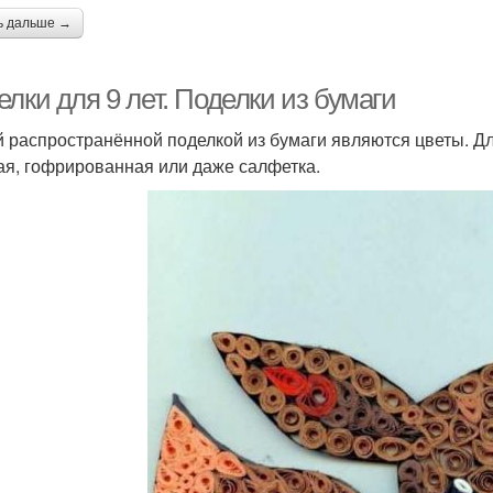
Поде
ь дальше →
евозможные поделки
Поделки из втулки
лки для 9 лет. Поделки из бумаги
 распространённой поделкой из бумаги являются цветы. Дл
делки на новый год
Поделки из фоамирана
Нов
ая, гофрированная или даже салфетка.
Поделки из бисера
Поделки к новому году
Кл
Поделка из природного
Года в поделках
Под
материала
делки из природных
Поделки из природного
Кр
материалов
материала