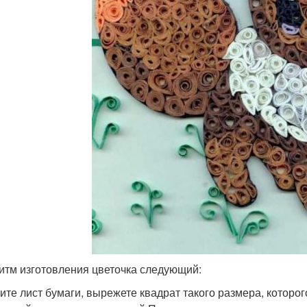
Поделки на весеннюю
делки для украшения
Л
тему
Панно из осенних
Осенняя корзинка
Ос
листьев
Идеи для поделок
итм изготовления цветочка следующий:
ите лист бумаги, вырежете квадрат такого размера, которо