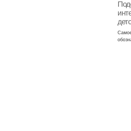
Поде
инте
дет
Самое
обозн