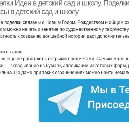
праздники
лки Идеи в детский сад и школу. Поделки
сы в детский сад и школу
е поделки связаны с Новым Годом, Рождеством и общим ож
пликации из осенней
Коллаж из осенней
Пр
ом можно начать и занятие по художественному творчеству
листвы
листвы
стность к созданию волшебной истории даст дополнитель
Поделки для
ки в садик
Поделка на участке
Бу
девятилеток
и еще не работают с острыми предметами. Самым маленьк
ки — складывание из бумаги, аппликации из готовых форм,
илина. Но даже при таких ограничениях можно найти немал
оделки для школы
Весенние поделки
Л
Детские поделки
Поделка для мальчиков
Инт