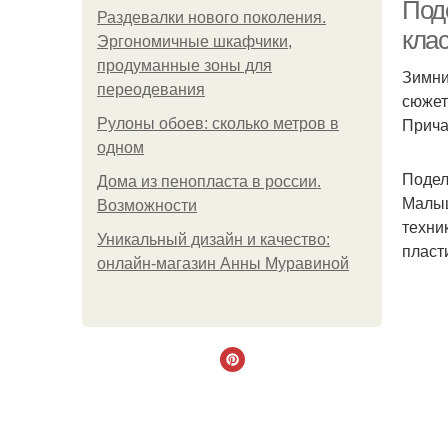
Поде
Раздевалки нового поколения.
клас
Эргономичные шкафчики,
продуманные зоны для
Зимни
Ап
переодевания
сюжет
Прича
Рулоны обоев: сколько метров в
одном
Подел
Дома из пенопласта в россии.
Малыш
Возможности
техни
Уникальный дизайн и качество:
пласт
онлайн-магазин Анны Муравиной
П