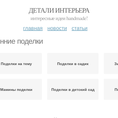
ДЕТАЛИ ИНТЕРЬЕРА
интересные идеи handmade!
главная
новости
статьи
нние поделки
Поделки на тему
Поделки в садик
З
Мамины поделки
Поделки в детский сад
П
оделки на весенние
Красивая поделка
П