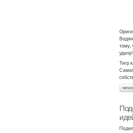
Ориги
Водян
тому,
удачу!
Тигр 
Самая
собст
читат
Поде
иде
Подел