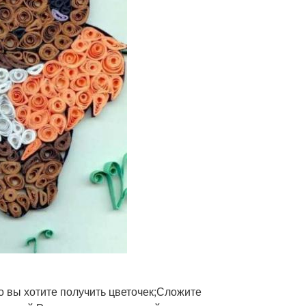
ёгкие поделки
Необычные поделки
енняя поделка
Поделка из листьев
го вы хотите получить цветочек;Сложите