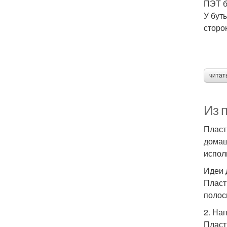
ПЭТ б
У бут
сторо
читат
Из 
Пласт
домаш
испол
Идеи 
Пласт
полоск
2. На
Пласт