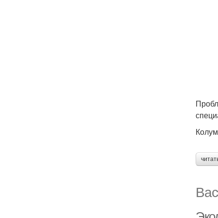
Пробл
специ
Колум
читат
Вас
Эко