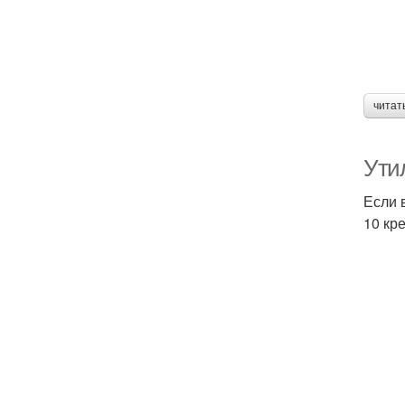
читат
Ути
Если 
10 кр