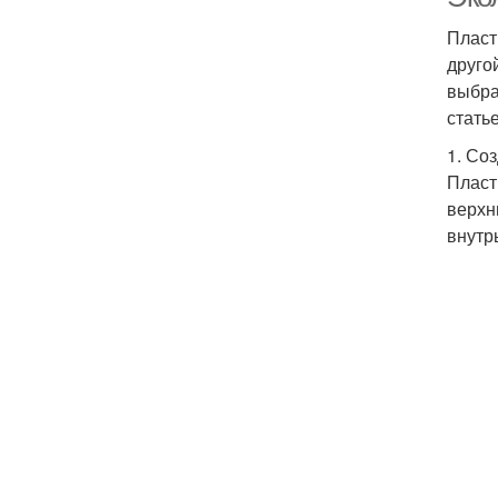
Пласт
друго
выбра
стать
1. Со
Пласт
верхн
внутр