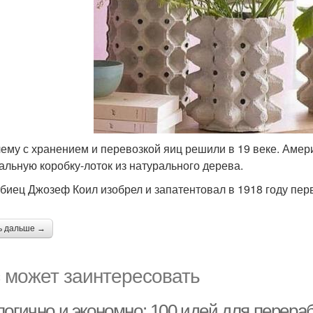
ему с хранением и перевозкой яиц решили в 19 веке. Амер
альную коробку-лоток из натурального дерева.
биец Джозеф Коил изобрел и запатентовал в 1918 году пер
ь дальше →
 может заинтересовать
логично и экономно: 100 идей для перера