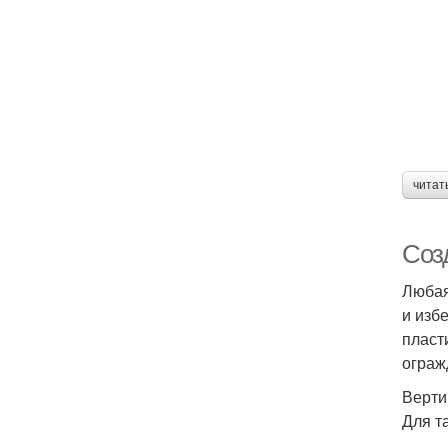
читат
Соз
Любая
и изб
пласт
ограж
Верти
Для т