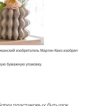
иканский изобретатель Мартин Квиз изобрел
вую бумажную упаковку.
ботки пластиковых бутылок