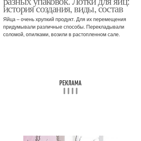
разных упаковок. Лотки для яиц:
история создания, виды, состав
Яйца – очень хрупкий продукт. Для их перемещения
Поделки из бросовых
придумывали различные способы. Перекладывали
Пасхальные поделки
материалов
соломой, опилками, возили в растопленном сале.
Поделки из подручного
Эксклюзивные поделки
материала
Поделки из подручных
Простые поделки
средств
Поделки из бумаги
Поделки из втулки