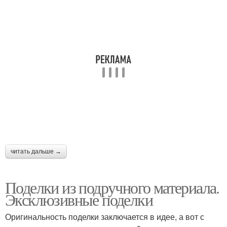
Поделки из старых
Садовые поделки
Поделки из
Оригинальные поделки
автопокрышек
Поделки для сада
Детские поделки
читать дальше →
Поделки из
Поделки из подручного материала.
Поделки из бутылок
пластмассовых
Эксклюзивные поделки
бутылок
Оригинальность поделки заключается в идее, а вот с