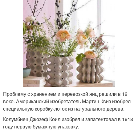
Поделки из природного
Красивые поделки
материала
Поделки для малышей
Лёгкие поделки
Поделки из подручных
Поделки из разных
материалов
материалов
Проблему с хранением и перевозкой яиц решили в 19
веке. Американский изобретатель Мартин Квиз изобрел
специальную коробку-лоток из натурального дерева.
Колумбиец Джозеф Коил изобрел и запатентовал в 1918
Поделки на кухню
Поделки для дачи
году первую бумажную упаковку.