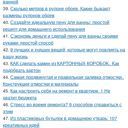
ванной
39.
Сколько метров в рулоне обоев. Какие бывают
размеры рулонов обоев
40.
Создайте идеальную пену для ванны: простой
рецепт для домашнего использования
41.
Сэкономь деньги и сделай пену для ванны своими
руками: простой способ
42.
9 лучших и худших вещей, которые могут повлиять на
вашу жизнь
43.
КАК сделать камин из КАРТОННЫХ КОРОБОК.. Как
подобрать картон
44.
Самая продвинутая и правильная заливка отмостки..
Конструкция отмостки и материалы
45.
Как настроить себя на ремонт в квартире. 1 Не
хватит бюджета
46.
Стресс во время ремонта? 9 способов справиться с
этим
47.
Из пластиковых бутылок в домашнюю утварь: 107
креативных идей