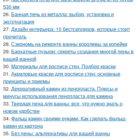
530 мм
26.
Банная печь из металла: выбор, установка и
эксплуатация
27.
Дизайн интерьера: 10 бестселлеров, которые стоит
прочитать
28.
Сэкономь на ремонте ванны королевы за копейки
29.
Бархатные пузыри: секреты создания многой пены в
вашей ванной
30.
Материалы для росписи стен. Подбор краски
31.
Акриловые краски для росписи стен: основные
принципы и приемы
32.
Декоративный камин из пенопласта. Плюсы и
минусы использования пенопласта для камина
33.
Твердая пена для ванны: все, что нужно знать о
новом удобстве
34.
Фальш камин своими руками. Как сделать фальш-
камин из картона
35.
Без пены: альтернативы для вашей ванны