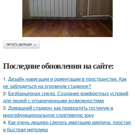
читать дальше →
Последние обновления на сайте:
1.
Дизайн навигации и ориентации в пространстве. Как
не заблудиться на огромном стадионе?
2.
Безбарьерная среда. Создание комфортных условий
для людей с ограниченными возможностями
3.
Домашний стадион: как превратить гостиную в
многофункциональную спортивную зону
4.
Как очень дешево сделать имитацию кирпича: простая
и быстрая методика