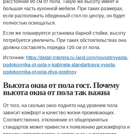
расстоянии 90 см от пола. Такую же высоту имеет и
большая часть кухонной мебели. При таких размерах,
если расположить обеденный стол по центру, он будет
полностью освещаться.
Если же планируется установка барной стойки, высоту
потребуется увеличить. При таких обстоятельствах она
должна составлять порядка 120 см от пола.
Источник:
https://detali-interera.ru-land.com/novosti/vysota-
podokonnika-ot-pola-v-kabinete-standartnaya-vysota-
podokonnika-ot-pola-dlya-gostinoy
Высота окна от пола гост. Почему
высота окна от пола так важна
От того, на сколько окно поднято над уровнем пола
зависит комфорт и качество жизни проживающих.
Соответственно, отклонение от общепринятых
стандартов может привести к появлению дискомфорта и
прочим неприятностям, о которых мы и поговорим