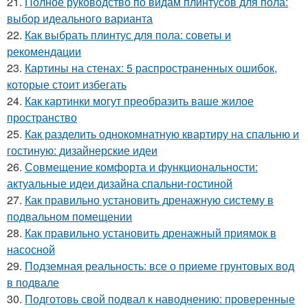
21.
Полное руководство по видам плинтусов для пола:
выбор идеального варианта
22.
Как выбрать плинтус для пола: советы и
рекомендации
23.
Картины на стенах: 5 распространенных ошибок,
которые стоит избегать
24.
Как картинки могут преобразить ваше жилое
пространство
25.
Как разделить однокомнатную квартиру на спальню и
гостиную: дизайнерские идеи
26.
Совмещение комфорта и функциональности:
актуальные идеи дизайна спальни-гостиной
27.
Как правильно установить дренажную систему в
подвальном помещении
28.
Как правильно установить дренажный приямок в
насосной
29.
Подземная реальность: все о приеме грунтовых вод
в подвале
30.
Подготовь свой подвал к наводнению: проверенные