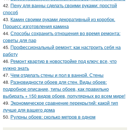
42.
Пену для ванны сделать своими руками: простой
способ
43.
Камин своими руками декоративный из коробок.
Процесс изготовления камина
44.
Способы сохранить отношения во время ремонта:
советы для пар
45.
Профессиональный ремонт: как настроить себя на
работу
46.
Ремонт квартир в новостройке под ключ: все, что
нужно знать
47.
Чем отделать стены и пол в ванной. Стены
48.
Разновидности обоев для стен. Виды обоев:
подробное описание, типы обоев, как правильно
выбирать + 150 видов обоев, популярных во всем мире!
49.
Экономическое сравнение перекрытий: какой тип
лучше для вашего дома
50.
Рулоны обоев: сколько метров в одном