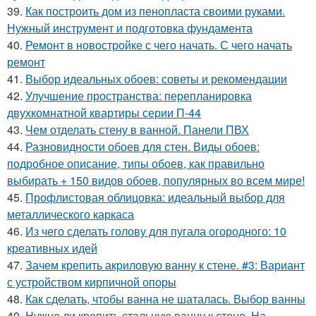
39.
Как построить дом из пенопласта своими руками.
Нужный инструмент и подготовка фундамента
40.
Ремонт в новостройке с чего начать. С чего начать
ремонт
41.
Выбор идеальных обоев: советы и рекомендации
42.
Улучшение пространства: перепланировка
двухкомнатной квартиры серии П-44
43.
Чем отделать стену в ванной. Панели ПВХ
44.
Разновидности обоев для стен. Виды обоев:
подробное описание, типы обоев, как правильно
выбирать + 150 видов обоев, популярных во всем мире!
45.
Профлистовая облицовка: идеальный выбор для
металлического каркаса
46.
Из чего сделать голову для пугала огородного: 10
креативных идей
47.
Зачем крепить акриловую ванну к стене. #3: Вариант
с устройством кирпичной опоры
48.
Как сделать, чтобы ванна не шаталась. Выбор ванны
49.
Нужно ли крепить стальную ванну к стене. На