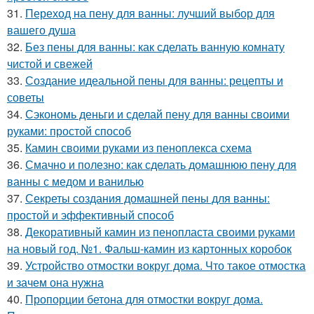
31.
Переход на пену для ванны: лучший выбор для
вашего душа
32.
Без пены для ванны: как сделать ванную комнату
чистой и свежей
33.
Создание идеальной пены для ванны: рецепты и
советы
34.
Сэкономь деньги и сделай пену для ванны своими
руками: простой способ
35.
Камин своими руками из пеноплекса схема
36.
Смачно и полезно: как сделать домашнюю пену для
ванны с медом и ванилью
37.
Секреты создания домашней пены для ванны:
простой и эффективный способ
38.
Декоративный камин из пенопласта своими руками
на новый год. №1. Фальш-камин из картонных коробок
39.
Устройство отмостки вокруг дома. Что такое отмостка
и зачем она нужна
40.
Пропорции бетона для отмостки вокруг дома.