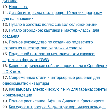
дизайна
10.
Headlines:
11.
Дизайн интерьера стал проще: 10 легких программ
для начинающих
12.
Пугало в золотых полях: символ сельской жизни
13.
Пугало огородное: картинки и мастер-классы для
создания
14.
Полное руководство по созданию подвесного
потолка из гипсокартона: чертежи и советы
15.
Подвесной потолок на металлическом каркасе:
чертежи в формате DWG
16.
Какие исторические события произошли в Оренбурге
в XIX веке
17.
Современные стили и интерьерные решения для
однокомнатной квартиры
18.
Как выбрать электрическую печку для гаража: советы
и рекомендации
19.
Полное расписание: Афиша Дидюли в Красноярске
20.
Как сделать простую бюджетную кирпичную печь для