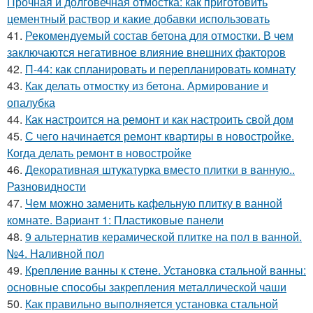
Прочная и долговечная отмостка: как приготовить
цементный раствор и какие добавки использовать
41.
Рекомендуемый состав бетона для отмостки. В чем
заключаются негативное влияние внешних факторов
42.
П-44: как спланировать и перепланировать комнату
43.
Как делать отмостку из бетона. Армирование и
опалубка
44.
Как настроится на ремонт и как настроить свой дом
45.
С чего начинается ремонт квартиры в новостройке.
Когда делать ремонт в новостройке
46.
Декоративная штукатурка вместо плитки в ванную..
Разновидности
47.
Чем можно заменить кафельную плитку в ванной
комнате. Вариант 1: Пластиковые панели
48.
9 альтернатив керамической плитке на пол в ванной.
№4. Наливной пол
49.
Крепление ванны к стене. Установка стальной ванны:
основные способы закрепления металлической чаши
50.
Как правильно выполняется установка стальной