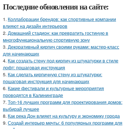
Последние обновления на сайте:
1.
Коллаборации брендов: как спортивные компании
влияют на дизайн интерьеров
2.
Домашний стадион: как превратить гостиную в
многофункциональную спортивную зону
3.
Декоративный кирпич своими руками: мастер-класс
для начинающих
4.
Как создать стену под кирпич из штукатурки в стиле
лофт: пошаговая инструкция
5.
Как сделать кирпичную стену из штукатурки:
пошаговая инструкция для начинающих
6.
Какие фестивали и культурные мероприятия
проводятся в Калининграде
7.
Топ-16 лучших программ для проектирования домов:
выбирай лучшее
8.
Как река Дон влияет на культуру и экономику города
9.
Создай интерьер мечты: 6 популярных программ для