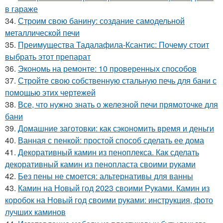
в гараже
34.
Строим свою банину: создание самодельной
металлической печи
35.
Преимущества Тадалафила-Ксантис: Почему стоит
выбрать этот препарат
36.
Экономь на ремонте: 10 проверенных способов
37.
Стройте свою собственную стальную печь для бани с
помощью этих чертежей
38.
Все, что нужно знать о железной печи прямоточке для
бани
39.
Домашние заготовки: как сэкономить время и деньги
40.
Ванная с пенкой: простой способ сделать ее дома
41.
Декоративный камин из пеноплекса. Как сделать
декоративный камин из пенопласта своими руками
42.
Без пены не смоется: альтернативы для ванны
43.
Камин на Новый год 2023 своими Руками. Камин из
коробок на Новый год своими руками: инструкция, фото
лучших каминов