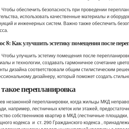
: Чтобы обеспечить безопасность при проведении переплан
тельства, использовать качественные материалы и оборудов
рукций и инженерных систем. Важно также обеспечить безо
сса.
ос 8: Как улучшить эстетику помещения после пер
: Чтобы улучшить эстетику помещения после перепланиров
иалы и технологии, создавать гармоничное сочетание цветов 
нты дизайна соответствовали общим стилистическим решен
ссиональному дизайнеру, который поможет создать стильно
 такое перепланировка
ев незаконной перепланировки, когда жильцы МКД неправ
ди, например, лестничных клеток или этажей, предостаточ
ство собственников квартир в МКД (лестничные площадки, л
ного кодекса и ст. 290 Гражданского кодекса , принадлежи