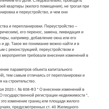
елением его доли. Следовательно, проводить
оей квартиры (жилого помещения), не трогая при
нировка и переустройство, и чем они
ства и перепланировки. Переустройство –
ическим), его перенос, замена, ликвидация и
тиры, например, добавление окна или его
 и др. Такое же понимание можно найти и в
ным с реконструкцией, переустройством и
х мероприятия требовали внесения изменений в
нение параметров объекта капитального
й), тем самым отличаясь от перепланировки и
я на строительство.
бря 2023 г. № 608-ФЗ " О внесении изменений в
 государственной регистрации недвижимости ",
 это изменение границ или площади жилого
лучаях, предусмотренных ст. 40 Жилищного