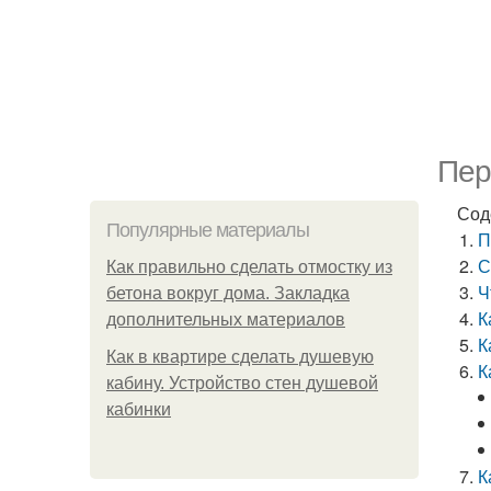
Пер
Сод
Популярные материалы
П
С
Как правильно сделать отмостку из
Ч
бетона вокруг дома. Закладка
К
дополнительных материалов
К
Как в квартире сделать душевую
К
кабину. Устройство стен душевой
кабинки
К