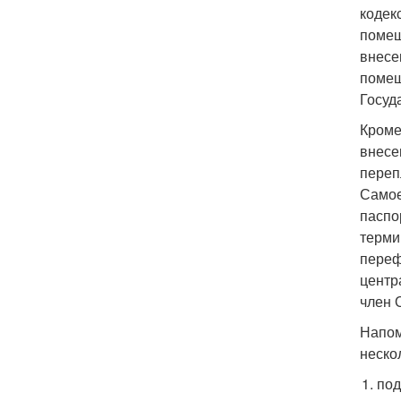
кодек
помещ
внесе
помещ
Госуд
Кроме
внесе
переп
Самое
паспо
терми
переф
центр
член 
Напом
неско
под