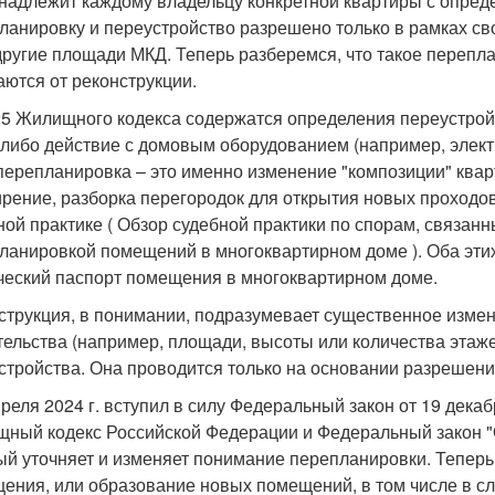
инадлежит каждому владельцу конкретной квартиры с опред
ланировку и переустройство разрешено только в рамках св
другие площади МКД. Теперь разберемся, что такое перепла
аются от реконструкции.
 25 Жилищного кодекса содержатся определения переустрой
-либо действие с домовым оборудованием (например, электр
 перепланировка – это именно изменение "композиции" квар
рение, разборка перегородок для открытия новых проходов
ной практике ( Обзор судебной практики по спорам, связан
ланировкой помещений в многоквартирном доме ). Оба эти
ческий паспорт помещения в многоквартирном доме.
струкция, в понимании, подразумевает существенное изме
тельства (например, площади, высоты или количества этаже
стройства. Она проводится только на основании разрешени
преля 2024 г. вступил в силу Федеральный закон от 19 дека
ный кодекс Российской Федерации и Федеральный закон "О
ый уточняет и изменяет понимание перепланировки. Теперь
ения, или образование новых помещений, в том числе в с