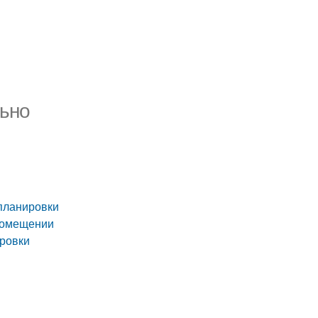
льно
планировки
 помещении
ровки