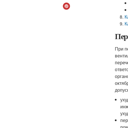
К
К
Пер
При п
венти
переч
ответ
орган
октяб
допус
уху
инж
уху
пер
пом