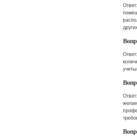
Ответ
помещ
распо
други
Вопр
Ответ
колич
учиты
Вопр
Ответ
желае
профе
требо
Вопр