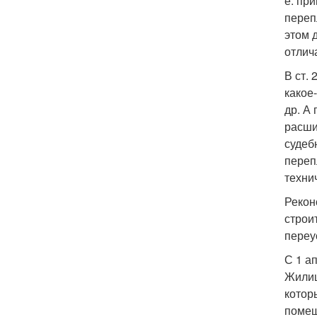
е. пр
переп
этом 
отлич
В ст.
какое
др. А
расши
судеб
переп
техни
Рекон
строи
переу
С 1 а
Жилищ
котор
помещ