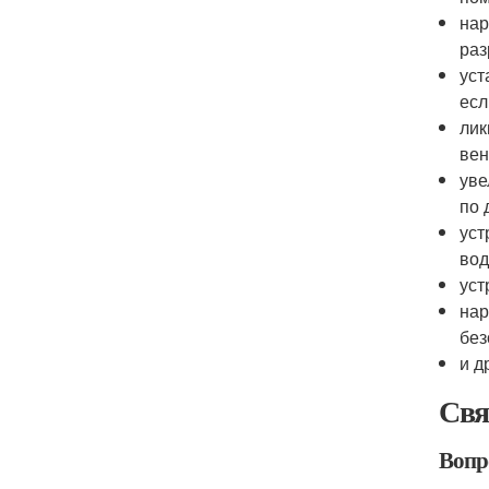
нар
раз
уст
есл
лик
вен
уве
по 
уст
вод
уст
нар
без
и д
Свя
Вопр