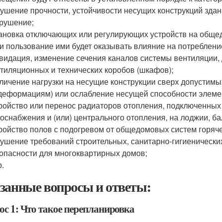
ушение прочности, устойчивости несущих конструкций здан
рушение;
ановка отключающих или регулирующих устройств на обще
и пользование ими будет оказывать влияние на потреблен
видация, изменение сечения каналов системы вентиляции, 
тиляционных и технических коробов (шкафов);
личение нагрузки на несущие конструкции сверх допустимых
деформациям) или ослабление несущей способности элемен
ройство или перенос радиаторов отопления, подключенных
оснабжения и (или) центрального отопления, на лоджии, ба
ройство полов с подогревом от общедомовых систем горяче
ушение требований строительных, санитарно-гигиенически
опасности для многоквартирных домов;
р.
занные вопросы и ответы:
ос 1: Что такое перепланировка