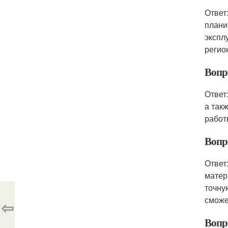
Ответ
плани
экспл
регио
Вопр
Ответ
а так
работ
Вопр
Ответ
матер
точну
сможе
⇦
Вопр