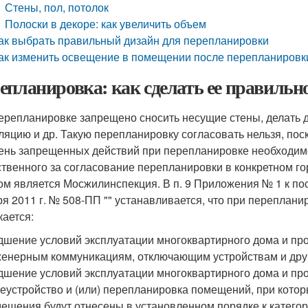
Стены, пол, потолок
Полоски в декоре: как увеличить объем
ак выбрать правильный дизайн для перепланировки
ак изменить освещение в помещении после перепланировк
епланировка: как сделать ее правильн
ерепланировке запрещено сносить несущие стены, делать 
ляцию и др. Такую перепланировку согласовать нельзя, пос
ень запрещенных действий при перепланировке необходимо 
ственного за согласование перепланировки в конкретном го
ом является Мосжилинспекция. В п. 9 Приложения № 1 к п
ря 2011 г. № 508-ПП "" устанавливается, что при перепла
кается:
дшение условий эксплуатации многоквартирного дома и про
енерным коммуникациям, отключающим устройствам и дру
дшение условий эксплуатации многоквартирного дома и пр
еустройство и (или) перепланировка помещений, при кото
ещения будут отнесены в установленном порядке к катего