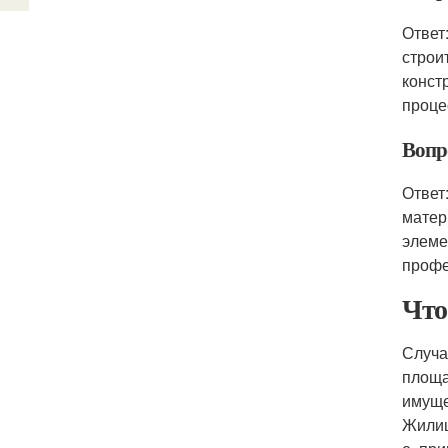
Ответ
строи
конст
проце
Вопр
Ответ
матер
элеме
профе
Что
Случа
площа
имуще
Жилищ