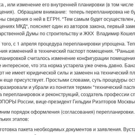
са , или изменение его внутренней планировки (в том числе
ения). Обращаем внимание: теперь перепланировка не буде
ны сведения о ней в ЕГРН. "Тем самым будет осуществлен
ениях МКД", поясняет один из авторов закона, первый зам
арственной Думы по строительству и ЖКХ Владимир Кошел
 того, с 1 апреля процедура перепланировки упрощена. Те
ния изменений в технический паспорт помещения. "Раньше
ланировкой считалось изменение конфигурации помещения
 интересное, что эта норма устарела уже очень давно. Бан
рт не имеет юридической силы и заменен на технический пл
н еще присутствует. Простыми словами, суть процедуры ост
разировали и убрали из понятия термин "технический пасп
а перепланировок и реконструкций, создатель профессии 
ОПОРЫ России, вице-президент Гильдии Риэлторов Москвы 
ним порядок оформления (согласования) перепланировки. 
льких этапов:
готовка пакета необходимых документов и заявления. Вус