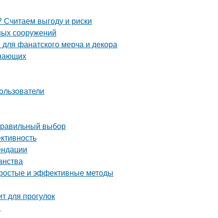
 Считаем выгоду и риски
ных сооружений
 для фанатского мерча и декора
инающих
ользователи
 правильный выбор
ективность
ендации
анства
 простые и эффективные методы
ит для прогулок
а