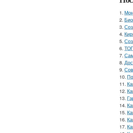
1.
Мон
2.
Био
3.
Соз
4.
Кир
5.
Соз
6.
ТОП
7.
Сам
8.
Дос
9.
Сов
10.
По
11.
Ка
12.
Ка
13.
Га
14.
Ка
15.
Ка
16.
Ка
17.
Ка