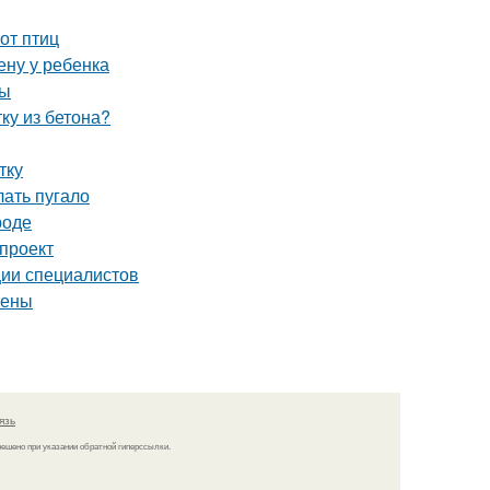
от птиц
ену у ребенка
мы
ку из бетона?
тку
лать пугало
роде
 проект
ии специалистов
тены
язь
решено при указании обратной гиперссылки.