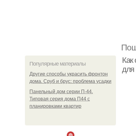
Пош
Как 
Популярные материалы
для 
Другие способы украсить фронтон
дома. Сруб и брус: проблема усадки
Панельный дом серии П-44.
Типовая серия дома П44 с
планировками квартир