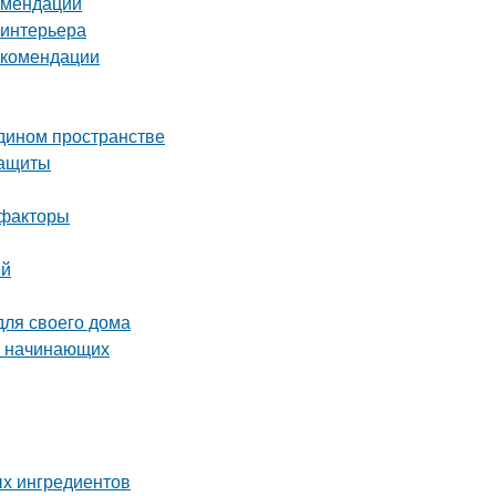
комендации
 интерьера
екомендации
едином пространстве
защиты
 факторы
ей
для своего дома
ля начинающих
ых ингредиентов