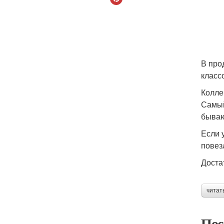
В про
класс
Колле
Самый
бываю
Если 
повез
Доста
читат
Пос