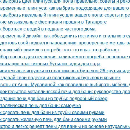
к выбрать цвет плинтуса для пола правильно: советы и ре
временные плинтуса: как выбрать подходящие для вашего
к выбрать идеальный плинтус для вашего пола: советы и р
кие музыкальные фестивали прошли в Таганроге
к бороться с водой в подвале частного дома
временный дизайн: как объединить гостиную и спальню в 
дготовь свой подвал к наводнению: проверенные методы 
енажный приямок в погребе: что это и как это работает
бор насоса для осушения заливаемого погреба: основные
илизация пластиковых бутылок: идеи для сада
ивительные игрушки из пластиковых бутылок: 25 крутых ид
здавай свои поделки из пластиковых бутылок и крышек
веты от Анны Муравиной: как правильно выбирать мебель 
роительство металлической печи для бани: руководство д
здание печи для бани из трубы: подробный обзор
таллическая печь для бани: самоучка
к сделать печь для бани из трубы своими руками
к сделать железную печь для бани своими руками
стро и легко: рецепт пены для ванны на основе натуральн