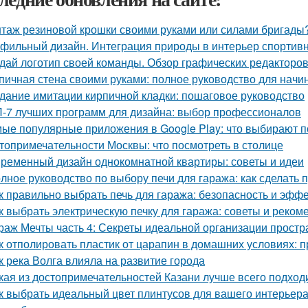
таж резиновой крошки своими руками или силами бригады?
фильный дизайн. Интеграция природы в интерьер спортив
дай логотип своей команды. Обзор графических редакторов
пичная стена своими руками: полное руководство для нач
дание имитации кирпичной кладки: пошаговое руководство
-7 лучших программ для дизайна: выбор профессионалов
ые популярные приложения в Google Play: что выбирают п
топримечательности Москвы: что посмотреть в столице
ременный дизайн однокомнатной квартиры: советы и идеи
лное руководство по выбору печи для гаража: как сделать
к правильно выбрать печь для гаража: безопасность и эфф
к выбрать электрическую печку для гаража: советы и реком
раж Мечты часть 4: Секреты идеальной организации простр
к отполировать пластик от царапин в домашних условиях:
к река Волга влияла на развитие города
кая из достопримечательностей Казани лучше всего подход
к выбрать идеальный цвет плинтусов для вашего интерьер