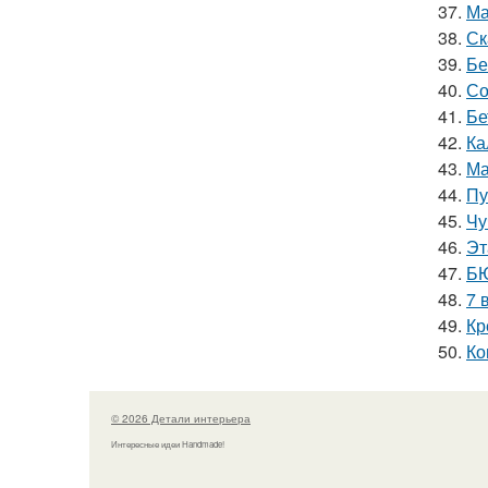
37.
Ма
38.
Ск
39.
Бе
40.
Со
41.
Бе
42.
Ка
43.
Ма
44.
Пу
45.
Чу
46.
Эт
47.
БЮ
48.
7 
49.
Кр
50.
Ко
© 2026 Детали интерьера
Интересные идеи Handmade!