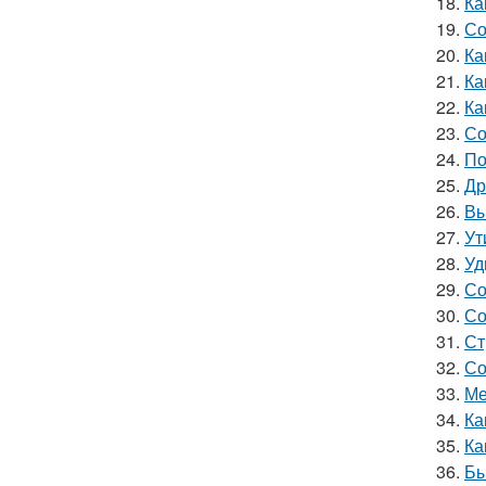
18.
Ка
19.
Со
20.
Ка
21.
Ка
22.
Ка
23.
Со
24.
По
25.
Др
26.
Вы
27.
Ут
28.
Уд
29.
Со
30.
Со
31.
Ст
32.
Со
33.
Ме
34.
Ка
35.
Ка
36.
Бы