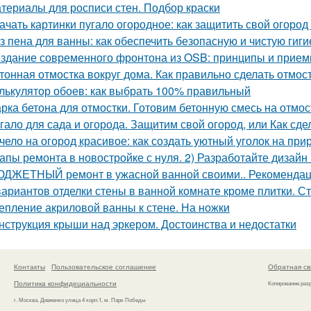
териалы для росписи стен. Подбор краски
ачать картинки пугало огородное: как защитить свой огород 
з пена для ванны: как обеспечить безопасную и чистую гиги
здание современного фронтона из OSB: принципы и прие
тонная отмостка вокруг дома. Как правильно сделать отмост
лькулятор обоев: как выбрать 100% правильный
рка бетона для отмостки. Готовим бетонную смесь на отмос
гало для сада и огорода. Защитим свой огород, или Как сде
чело на огород красивое: как создать уютный уголок на при
апы ремонта в новостройке с нуля. 2) Разработайте дизайн
ДЖЕТНЫЙ ремонт в ужасной ванной своими.. Рекомендац
вариантов отделки стены в ванной комнате кроме плитки. С
епление акриловой ванны к стене. На ножки
нструкция крыши над эркером. Достоинства и недостатки
Контакты
Пользовательское соглашение
Обратная св
Политика конфидециальности
Копирование раз
г. Москва, Довженко улица 4 корп.1, м. Парк Победы