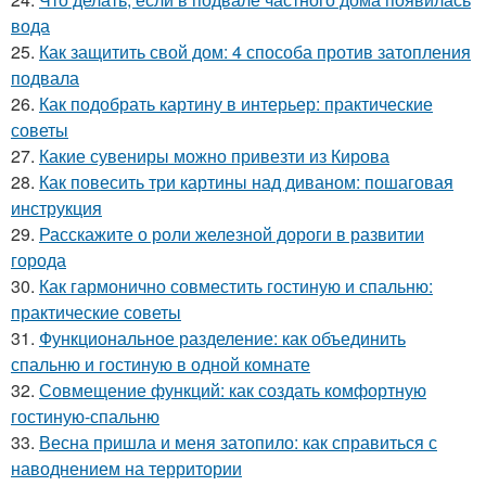
вода
25.
Как защитить свой дом: 4 способа против затопления
подвала
26.
Как подобрать картину в интерьер: практические
советы
27.
Какие сувениры можно привезти из Кирова
28.
Как повесить три картины над диваном: пошаговая
инструкция
29.
Расскажите о роли железной дороги в развитии
города
30.
Как гармонично совместить гостиную и спальню:
практические советы
31.
Функциональное разделение: как объединить
спальню и гостиную в одной комнате
32.
Совмещение функций: как создать комфортную
гостиную-спальню
33.
Весна пришла и меня затопило: как справиться с
наводнением на территории