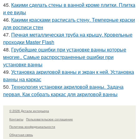
45.
Какими сделать стены в ванной кроме плитки. Плитка
и ее виды
46.
Какими красками расписать стену. Темперные краски
для росписи стен
47.
Печная металлическая труба на крышу. Кровельные
проходки Master Flash
48.
Грубейшие ошибки при установке ванны которые
многие.. Самые распространенные ошибки при
установке ванны
49.
Установка акриловой ванны и экран к ней. Установка
ванны на каркас
50.
Технология установки акриловой ванны. Задача
первая. Как собрать каркас для акриловой ванны
© 2026 Детали интерьера
Контакты
Пользовательское соглашение
Политика конфидециальности
Обратная связь