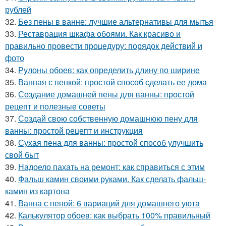
рублей
32.
Без пены в ванне: лучшие альтернативы для мытья
33.
Реставрация шкафа обоями. Как красиво и
правильно провести процедуру: порядок действий и
фото
34.
Рулоны обоев: как определить длину по ширине
35.
Ванная с пенкой: простой способ сделать ее дома
36.
Создание домашней пены для ванны: простой
рецепт и полезные советы
37.
Создай свою собственную домашнюю пену для
ванны: простой рецепт и инструкция
38.
Сухая пена для ванны: простой способ улучшить
свой быт
39.
Надоело пахать на ремонт: как справиться с этим
40.
Фальш камин своими руками. Как сделать фальш-
камин из картона
41.
Ванна с пеной: 6 вариаций для домашнего уюта
42.
Калькулятор обоев: как выбрать 100% правильный