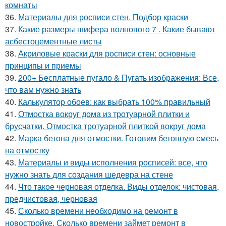
комнаты
36.
Материалы для росписи стен. Подбор краски
37.
Какие размеры шифера волнового 7 . Какие бывают
асбестоцементные листы
38.
Акриловые краски для росписи стен: основные
принципы и приемы
39.
200+ Бесплатные пугало & Пугать изображения: Все,
что вам нужно знать
40.
Калькулятор обоев: как выбрать 100% правильный
41.
Отмостка вокруг дома из тротуарной плитки и
брусчатки. Отмостка тротуарной плиткой вокруг дома
42.
Марка бетона для отмостки. Готовим бетонную смесь
на отмостку
43.
Материалы и виды исполнения росписей: все, что
нужно знать для создания шедевра на стене
44.
Что такое черновая отделка. Виды отделок: чистовая,
предчистовая, черновая
45.
Сколько времени необходимо на ремонт в
новостройке. Сколько времени займет ремонт в