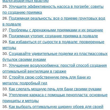
малогабаритных квартир
25.
Улучшите эффективность насоса в погребе: советы
по созданию приямка
26.
Подземная реальность: все о приеме грунтовых вод
в подвале
27.
Проблемы с дренажными приямками и их решение
28.
Подземная утопия: создание приямка в подвале
29.
Как избавиться от сырости в подвале: проверенные
методы
30.
Создавайте удивительные поделки из пластмассовых
бутылок своими руками
31.
Улучшение воздухообмена: простой способ создания
оптимальной вентиляции в гараже
32.
Стройте свою собственную печь для бани из
металла: подробный гид
33.
Как сделать мощную печь для бани своими руками
34.
Утепление каркаса с помощью пенопласта: основные
принципы и методы
35.
Как выбрать оптимальную ширину обоев для своей