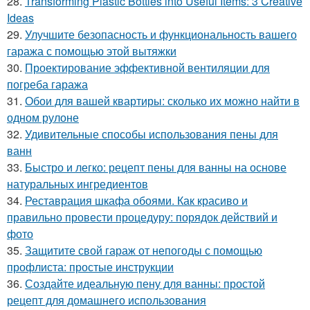
28.
Transforming Plastic Bottles into Useful Items: 3 Creative
Ideas
29.
Улучшите безопасность и функциональность вашего
гаража с помощью этой вытяжки
30.
Проектирование эффективной вентиляции для
погреба гаража
31.
Обои для вашей квартиры: сколько их можно найти в
одном рулоне
32.
Удивительные способы использования пены для
ванн
33.
Быстро и легко: рецепт пены для ванны на основе
натуральных ингредиентов
34.
Реставрация шкафа обоями. Как красиво и
правильно провести процедуру: порядок действий и
фото
35.
Защитите свой гараж от непогоды с помощью
профлиста: простые инструкции
36.
Создайте идеальную пену для ванны: простой
рецепт для домашнего использования