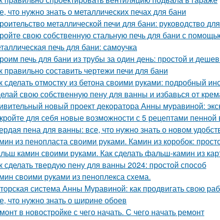
е, что нужно знать о металлических печах для бани
роительство металлической печи для бани: руководство д
ройте свою собственную стальную печь для бани с помощь
таллическая печь для бани: самоучка
роим печь для бани из трубы за один день: простой и деше
к правильно составить чертежи печи для бани
к сделать отмостку из бетона своими руками: подробный ин
елай свою собственную пену для ванны и избавься от крем
ивительный новый проект декоратора Анны муравиной: эк
кройте для себя новые возможности с 5 рецептами пенной
ердая пена для ванны: все, что нужно знать о новом удобст
мин из пенопласта своими руками. Камин из коробок: прост
льш камин своими руками. Как сделать фальш-камин из кар
к сделать твердую пену для ванны 2024: простой способ
мин своими руками из пеноплекса схема.
торская система Анны Муравиной: как продвигать свою раб
е, что нужно знать о ширине обоев
монт в новостройке с чего начать. С чего начать ремонт