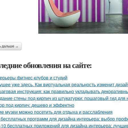
ь дальше →
ледние обновления на сайте:
ерьеры фитнес-клубов и студий
ущее уже здесь. Как виртуальная реальность изменит диза
аговая инструкция: как правильно укладывать декоративны
дание стены под кирпич из штукатурки: пошаговый гид для
ор под кирпич: дешево и эффектно
ие музеи можно посетить для отдыха и расслабления
 бесплатных программ для дизайна интерьера: выбор про
-10 бесплатных приложений для дизайна интерьера: лучши