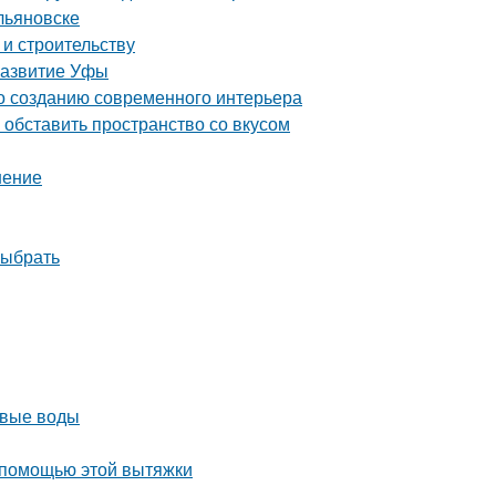
льяновске
 и строительству
развитие Уфы
по созданию современного интерьера
обставить пространство со вкусом
шение
выбрать
овые воды
 помощью этой вытяжки