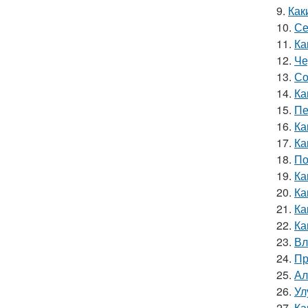
9.
Как
10.
Се
11.
Ка
12.
Че
13.
Со
14.
Ка
15.
Пе
16.
Ка
17.
Ка
18.
По
19.
Ка
20.
Ка
21.
Ка
22.
Ка
23.
Вл
24.
Пр
25.
Ал
26.
Ул
27.
Ка