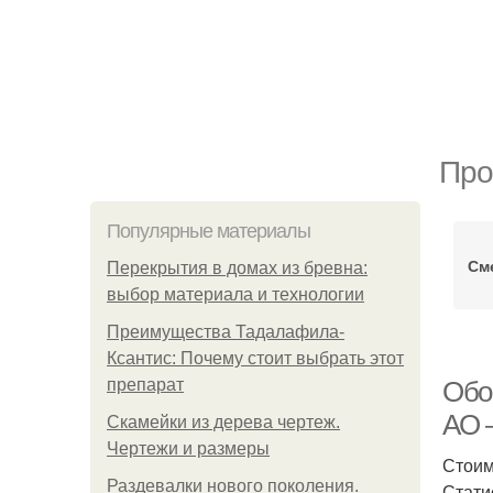
Про
Популярные материалы
См
Перекрытия в домах из бревна:
выбор материала и технологии
Преимущества Тадалафила-
Ксантис: Почему стоит выбрать этот
препарат
Обо
АО 
Скамейки из дерева чертеж.
Чертежи и размеры
Стоим
Раздевалки нового поколения.
Стати