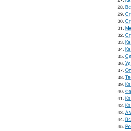
28.
Вс
29.
Ст
30.
Ст
31.
Ме
32.
Ст
33.
Ка
34.
Ка
35.
Сд
36.
Уд
37.
От
38.
Тв
39.
Ка
40.
Фа
41.
Ка
42.
Ка
43.
Ав
44.
Вс
45.
Ре