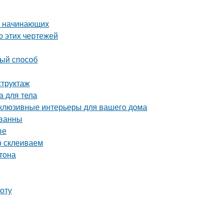
ля начинающих
ю этих чертежей
вый способ
структаж
а для тела
склюзивные интерьеры для вашего дома
 ванны
ве
о склеиваем
тона
оту