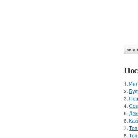
читат
Пос
1.
Инт
2.
Буд
3.
Пош
4.
Соз
5.
Дек
6.
Как
7.
Топ
8.
Топ