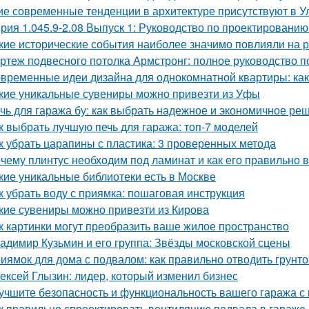
ие современные тенденции в архитектуре присутствуют в У
рия 1.045.9-2.08 Выпуск 1: Руководство по проектированию
кие исторические события наиболее значимо повлияли на 
ртеж подвесного потолка Армстронг: полное руководство 
временные идеи дизайна для однокомнатной квартиры: как 
кие уникальные сувениры можно привезти из Уфы
чь для гаража бу: как выбрать надежное и экономичное ре
к выбрать лучшую печь для гаража: топ-7 моделей
к убрать царапины с пластика: 3 проверенных метода
чему плинтус необходим под ламинат и как его правильно 
кие уникальные библиотеки есть в Москве
к убрать воду с приямка: пошаговая инструкция
кие сувениры можно привезти из Кирова
к картинки могут преобразить ваше жилое пространство
адимир Кузьмин и его группа: Звёзды московской сцены
иямок для дома с подвалом: как правильно отводить грунт
ексей Глызин: лидер, который изменил бизнес
учшите безопасность и функциональность вашего гаража с
к правильно спроектировать вентиляцию подвала в гараже