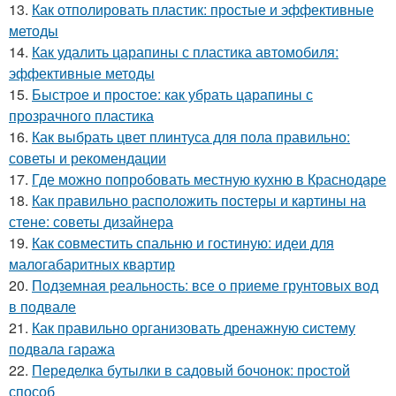
13.
Как отполировать пластик: простые и эффективные
методы
14.
Как удалить царапины с пластика автомобиля:
эффективные методы
15.
Быстрое и простое: как убрать царапины с
прозрачного пластика
16.
Как выбрать цвет плинтуса для пола правильно:
советы и рекомендации
17.
Где можно попробовать местную кухню в Краснодаре
18.
Как правильно расположить постеры и картины на
стене: советы дизайнера
19.
Как совместить спальню и гостиную: идеи для
малогабаритных квартир
20.
Подземная реальность: все о приеме грунтовых вод
в подвале
21.
Как правильно организовать дренажную систему
подвала гаража
22.
Переделка бутылки в садовый бочонок: простой
способ