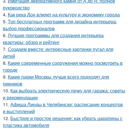
3.
Имитация декоративного камня от А до Я: полное
руководство
4.
Как река Дон влияет на культуру и экономику города
5.
Топ бесплатных программ для дизайна интерьера:
выбор профессионалов
6.
Лучшие программы для создания интерьера
квартиры: обзор и рейтинг
7.
Создаем вместе: интересные картинки пугал для
детей
8.
Какие современные сооружения можно посмотреть в
городе
9.
Какие парки Москвы лучше всего подходят для
пикников
10.
Как выбрать электрическую печку для гаража: советы
и рекомендации
11.
Афиша Линды в Челябинске: расписание концертов
и выступлений
12.
Быстрое и простое решение: как убрать царапины с
пластика автомобиля