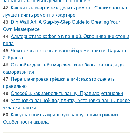
заставить закончить ремонт поскорее?!!
42.
Как жить в квартире и делать ремонт. С каких комнат
лучше начать ремонт в квартире
43.
DIY Wall Art: A Step-by-Step Guide to Creating Your
Own Masterpiece
44.
Альтернатива кафелю в ванной. Окрашивание стен и
пола
45.
Чем покрыть стены в ванной кроме плитки. Вариант
2: Краска
46.
Откройте для себя мир женского блога: от моды до
саморазвития
47.
Перепланировка трёшки в п44: как это сделать
правильно
48.
Способы, как закрепить ванну. Правила установки
49.
Установка ванной под плитку. Установка ванны после
укладки плитки
50.
Как установить акриловую ванну своими руками.
Особенности акрила