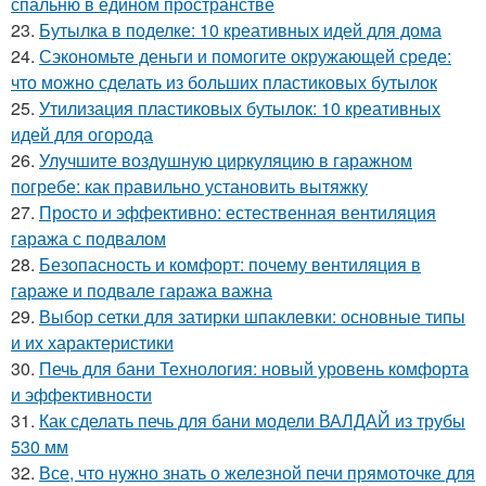
спальню в едином пространстве
23.
Бутылка в поделке: 10 креативных идей для дома
24.
Сэкономьте деньги и помогите окружающей среде:
что можно сделать из больших пластиковых бутылок
25.
Утилизация пластиковых бутылок: 10 креативных
идей для огорода
26.
Улучшите воздушную циркуляцию в гаражном
погребе: как правильно установить вытяжку
27.
Просто и эффективно: естественная вентиляция
гаража с подвалом
28.
Безопасность и комфорт: почему вентиляция в
гараже и подвале гаража важна
29.
Выбор сетки для затирки шпаклевки: основные типы
и их характеристики
30.
Печь для бани Технология: новый уровень комфорта
и эффективности
31.
Как сделать печь для бани модели ВАЛДАЙ из трубы
530 мм
32.
Все, что нужно знать о железной печи прямоточке для