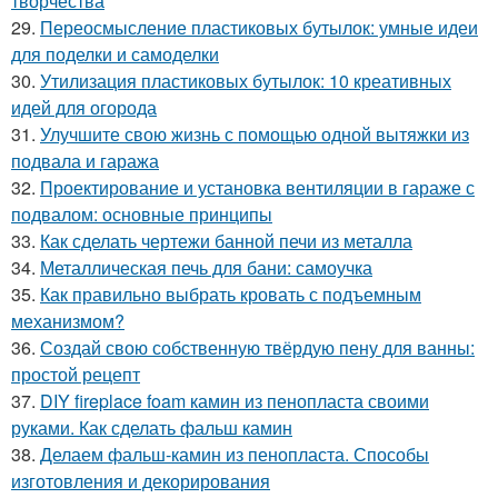
творчества
29.
Переосмысление пластиковых бутылок: умные идеи
для поделки и самоделки
30.
Утилизация пластиковых бутылок: 10 креативных
идей для огорода
31.
Улучшите свою жизнь с помощью одной вытяжки из
подвала и гаража
32.
Проектирование и установка вентиляции в гараже с
подвалом: основные принципы
33.
Как сделать чертежи банной печи из металла
34.
Металлическая печь для бани: самоучка
35.
Как правильно выбрать кровать с подъемным
механизмом?
36.
Создай свою собственную твёрдую пену для ванны:
простой рецепт
37.
DIY fireplace foam камин из пенопласта своими
руками. Как сделать фальш камин
38.
Делаем фальш-камин из пенопласта. Способы
изготовления и декорирования