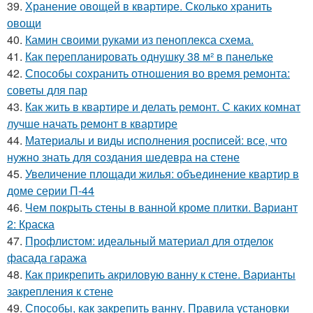
39.
Хранение овощей в квартире. Сколько хранить
овощи
40.
Камин своими руками из пеноплекса схема.
41.
Как перепланировать однушку 38 м² в панельке
42.
Способы сохранить отношения во время ремонта:
советы для пар
43.
Как жить в квартире и делать ремонт. С каких комнат
лучше начать ремонт в квартире
44.
Материалы и виды исполнения росписей: все, что
нужно знать для создания шедевра на стене
45.
Увеличение площади жилья: объединение квартир в
доме серии П-44
46.
Чем покрыть стены в ванной кроме плитки. Вариант
2: Краска
47.
Профлистом: идеальный материал для отделок
фасада гаража
48.
Как прикрепить акриловую ванну к стене. Варианты
закрепления к стене
49.
Способы, как закрепить ванну. Правила установки