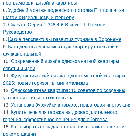
программ для дизайна квартиры
6.
Удобный монтаж подвесного потолка П 113: шаг за
шагом к идеальному интерьеру
7.
Скачать Серия 1.245.4-5 Выпуск 1: Полное
Руководство
8.
Какие перспективы развития туризма в Воронеже
9.
Как сделать однокомнатную квартиру стильной и
функциональной
10.
Современный дизайн однокомнатной квартиры:
советы и идеи
11.
Футуристический дизайн однокомнатной квартиры
2025: новые горизонты минимализма
12.
Однокомнатная квартира: 10 советов по созданию
уютного и стильного интерьера
13.
Установка буржуйки в гараже: пошаговая инструкция
14.
Купить печь для гаража на дровах длительного
горения: эффективное решение для обогрева
15.
Как выбрать печь для отопления гаража: советы и
рекомендации