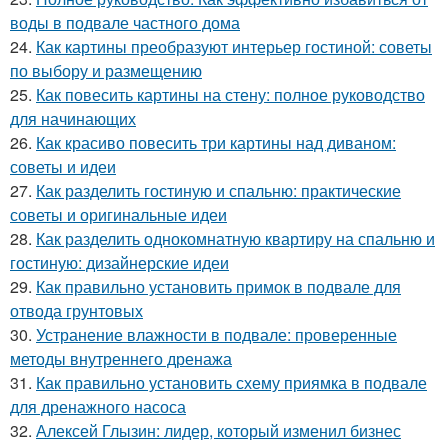
воды в подвале частного дома
24.
Как картины преобразуют интерьер гостиной: советы
по выбору и размещению
25.
Как повесить картины на стену: полное руководство
для начинающих
26.
Как красиво повесить три картины над диваном:
советы и идеи
27.
Как разделить гостиную и спальню: практические
советы и оригинальные идеи
28.
Как разделить однокомнатную квартиру на спальню и
гостиную: дизайнерские идеи
29.
Как правильно установить примок в подвале для
отвода грунтовых
30.
Устранение влажности в подвале: проверенные
методы внутреннего дренажа
31.
Как правильно установить схему приямка в подвале
для дренажного насоса
32.
Алексей Глызин: лидер, который изменил бизнес