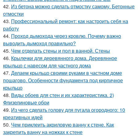
42.
Из бетона можно сделать отмостку самому. Бетонные
отмостки
43.
Профессиональный ремонт: как настроить себя на
работу
44.
Проход дымохода через кровлю. Почему важно
выводить дымоход правильно?
45.
Чем отделать стены и пол в ванной. Стены
46.
Крылечки для деревянного дома. Деревянное
крыльцо с навесом для частного дома
47.
Делаем крыльцо своими руками в частном доме
пошагово. Особенности фундамента под кирпичное
крыльцо
48.
Виды обоев для стен и их характеристика. 2)
Флизелиновые обои
49.
Из чего сделать голову для пугала огородного: 10
креативных идей
50.
Чем приклеить акриловую ванну к стене. Как
закрепить ванну на ножках к стене