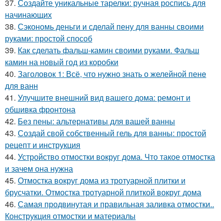
37.
Создайте уникальные тарелки: ручная роспись для
начинающих
38.
Сэкономь деньги и сделай пену для ванны своими
руками: простой способ
39.
Как сделать фальш-камин своими руками. Фальш
камин на новый год из коробки
40.
Заголовок 1: Всё, что нужно знать о желейной пенe
для ванн
41.
Улучшите внешний вид вашего дома: ремонт и
обшивка фронтона
42.
Без пены: альтернативы для вашей ванны
43.
Создай свой собственный гель для ванны: простой
рецепт и инструкция
44.
Устройство отмостки вокруг дома. Что такое отмостка
и зачем она нужна
45.
Отмостка вокруг дома из тротуарной плитки и
брусчатки. Отмостка тротуарной плиткой вокруг дома
46.
Самая продвинутая и правильная заливка отмостки..
Конструкция отмостки и материалы