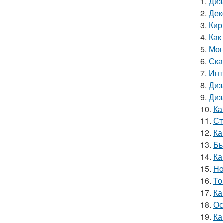
1.
Диз
2.
Дек
3.
Кир
4.
Как
5.
Мон
6.
Ска
7.
Инт
8.
Диз
9.
Диз
10.
Ка
11.
Ст
12.
Ка
13.
Бы
14.
Ка
15.
Ho
16.
То
17.
Ка
18.
Ос
19.
Ка