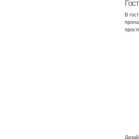
Гос
В гос
пропа
прост
Дизай