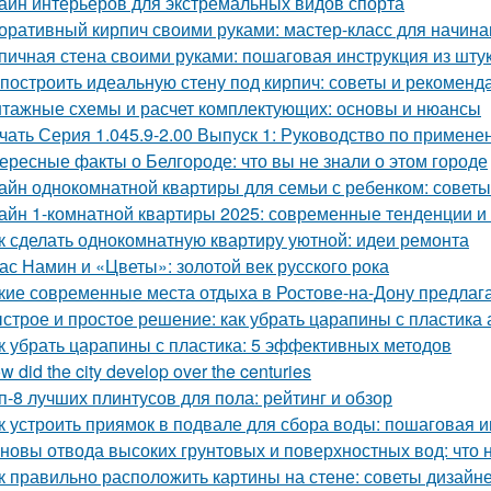
айн интерьеров для экстремальных видов спорта
оративный кирпич своими руками: мастер-класс для начин
пичная стена своими руками: пошаговая инструкция из шту
 построить идеальную стену под кирпич: советы и рекоменд
тажные схемы и расчет комплектующих: основы и нюансы
чать Серия 1.045.9-2.00 Выпуск 1: Руководство по примене
ересные факты о Белгороде: что вы не знали о этом городе
айн однокомнатной квартиры для семьи с ребенком: советы
айн 1-комнатной квартиры 2025: современные тенденции и 
к сделать однокомнатную квартиру уютной: идеи ремонта
ас Намин и «Цветы»: золотой век русского рока
кие современные места отдыха в Ростове-на-Дону предлаг
строе и простое решение: как убрать царапины с пластика
к убрать царапины с пластика: 5 эффективных методов
w did the city develop over the centuries
п-8 лучших плинтусов для пола: рейтинг и обзор
к устроить приямок в подвале для сбора воды: пошаговая 
новы отвода высоких грунтовых и поверхностных вод: что 
к правильно расположить картины на стене: советы дизайн