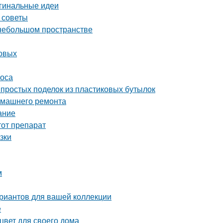
игинальные идеи
 советы
 небольшом пространстве
товых
соса
простых поделок из пластиковых бутылок
домашнего ремонта
ание
тот препарат
зки
м
ариантов для вашей коллекции
е
цвет для своего дома