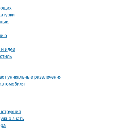
ающих
катурки
ации
нию
 и идеи
стиль
ают уникальные развлечения
 автомобиля
инструкция
нужно знать
ера