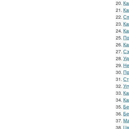
20.
Ка
21.
Ка
22.
Сп
23.
Ка
24.
Ка
25.
По
26.
Ка
27.
Сэ
28.
Уд
29.
Не
30.
Пр
31.
Ст
32.
Ул
33.
Ка
34.
Ка
35.
Бе
36.
Бе
37.
Ма
38.
Цв