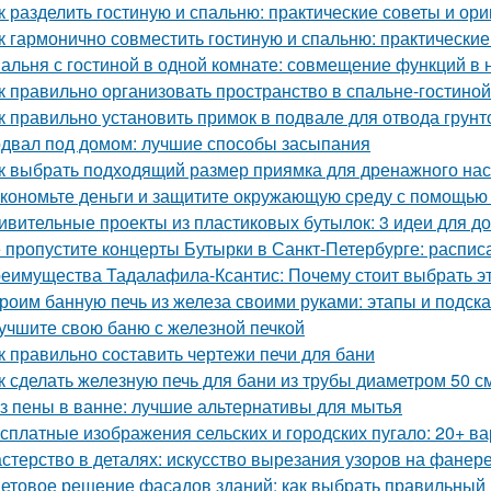
к разделить гостиную и спальню: практические советы и ор
к гармонично совместить гостиную и спальню: практические
альня с гостиной в одной комнате: совмещение функций в
к правильно организовать пространство в спальне-гостиной
к правильно установить примок в подвале для отвода грун
двал под домом: лучшие способы засыпания
к выбрать подходящий размер приямка для дренажного на
кономьте деньги и защитите окружающую среду с помощью 
ивительные проекты из пластиковых бутылок: 3 идеи для 
 пропустите концерты Бутырки в Санкт-Петербурге: распис
еимущества Тадалафила-Ксантис: Почему стоит выбрать э
роим банную печь из железа своими руками: этапы и подска
учшите свою баню с железной печкой
к правильно составить чертежи печи для бани
к сделать железную печь для бани из трубы диаметром 50 с
з пены в ванне: лучшие альтернативы для мытья
сплатные изображения сельских и городских пугало: 20+ в
стерство в деталях: искусство вырезания узоров на фанер
етовое решение фасадов зданий: как выбрать правильный 