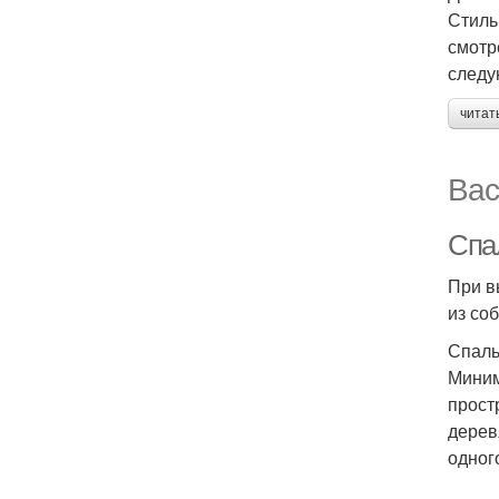
Стиль
смотр
следу
читат
Вас
Спа
При в
из со
Спаль
Миним
прост
дерев
одног