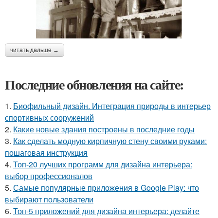
читать дальше →
Последние обновления на сайте:
1.
Биофильный дизайн. Интеграция природы в интерьер
спортивных сооружений
2.
Какие новые здания построены в последние годы
3.
Как сделать модную кирпичную стену своими руками:
пошаговая инструкция
4.
Топ-20 лучших программ для дизайна интерьера:
выбор профессионалов
5.
Самые популярные приложения в Google Play: что
выбирают пользователи
6.
Топ-5 приложений для дизайна интерьера: делайте