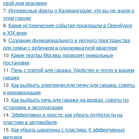
свой дом красивее
7.
Интересные факты о Калининграде: что вы не знали о
этом городе
8.
Какие исторические события произошли в Оренбурге
в XIX веке
9.
Создание функционального и уютного пространства
для семьи с ребенком в однокомнатной квартире
10.
Какие театры Москвы проводят уникальные
постановки
11.
Печь с плитой для гаража: Удобство и тепло в вашем
гараже
12.
Как выбрать электрическую печку для гаража: советы
и рекомендации
13.
Как выбрать печь для гаража на дровах: советы по
установке и эксплуатации
14.
Эффективно и просто: как убрать потёртости на
пластике в автомобиле
15.
Как убрать царапины с пластика: 5 эффективных
методов