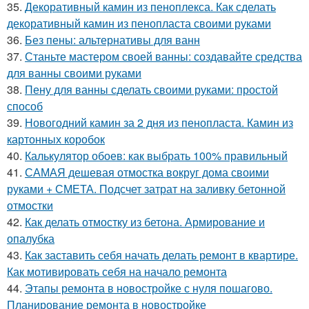
35.
Декоративный камин из пеноплекса. Как сделать
декоративный камин из пенопласта своими руками
36.
Без пены: альтернативы для ванн
37.
Станьте мастером своей ванны: создавайте средства
для ванны своими руками
38.
Пену для ванны сделать своими руками: простой
способ
39.
Новогодний камин за 2 дня из пенопласта. Камин из
картонных коробок
40.
Калькулятор обоев: как выбрать 100% правильный
41.
САМАЯ дешевая отмостка вокруг дома своими
руками + СМЕТА. Подсчет затрат на заливку бетонной
отмостки
42.
Как делать отмостку из бетона. Армирование и
опалубка
43.
Как заставить себя начать делать ремонт в квартире.
Как мотивировать себя на начало ремонта
44.
Этапы ремонта в новостройке с нуля пошагово.
Планирование ремонта в новостройке