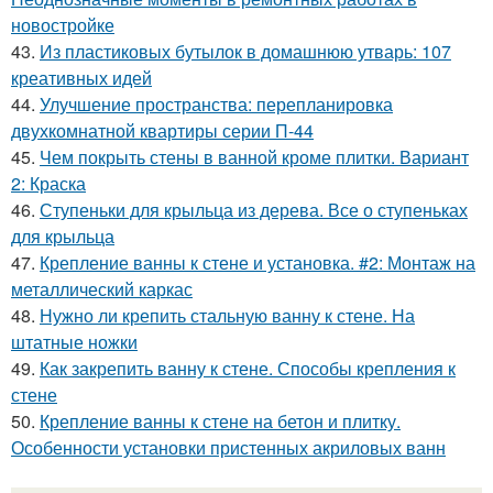
новостройке
43.
Из пластиковых бутылок в домашнюю утварь: 107
креативных идей
44.
Улучшение пространства: перепланировка
двухкомнатной квартиры серии П-44
45.
Чем покрыть стены в ванной кроме плитки. Вариант
2: Краска
46.
Ступеньки для крыльца из дерева. Все о ступеньках
для крыльца
47.
Крепление ванны к стене и установка. #2: Монтаж на
металлический каркас
48.
Нужно ли крепить стальную ванну к стене. На
штатные ножки
49.
Как закрепить ванну к стене. Способы крепления к
стене
50.
Крепление ванны к стене на бетон и плитку.
Особенности установки пристенных акриловых ванн