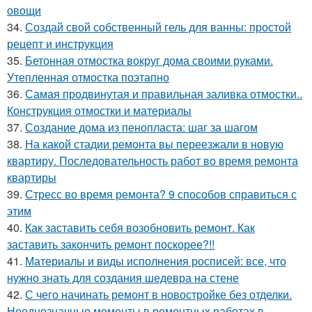
овощи
34.
Создай свой собственный гель для ванны: простой
рецепт и инструкция
35.
Бетонная отмостка вокруг дома своими руками.
Утепленная отмостка поэтапно
36.
Самая продвинутая и правильная заливка отмостки..
Конструкция отмостки и материалы
37.
Создание дома из пенопласта: шаг за шагом
38.
На какой стадии ремонта вы переезжали в новую
квартиру. Последовательность работ во время ремонта
квартиры
39.
Стресс во время ремонта? 9 способов справиться с
этим
40.
Как заставить себя возобновить ремонт. Как
заставить закончить ремонт поскорее?!!
41.
Материалы и виды исполнения росписей: все, что
нужно знать для создания шедевра на стене
42.
С чего начинать ремонт в новостройке без отделки.
Неоднозначные моменты в ремонтных работах в