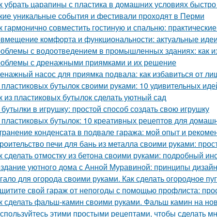
к убрать царапины с пластика в домашних условиях быстр
кие уникальные события и фестивали проходят в Перми
к гармонично совместить гостиную и спальню: практические
вмещение комфорта и функциональности: актуальные идеи
облемы с водоотведением в промышленных зданиях: как из
облемы с дренажными приямками и их решение
енажный насос для приямка подвала: как избавиться от ли
 пластиковых бутылок своими руками: 10 удивительных иде
к из пластиковых бутылок сделать уютный сад
 бутылки в игрушку: простой способ создать свою игрушку
 пластиковых бутылок: 10 креативных рецептов для домаш
транение конденсата в подвале гаража: мой опыт и рекоме
роительство печи для бань из металла своими руками: про
к сделать отмостку из бетона своими руками: подробный ин
здание уютного дома с Анной Муравиной: принципы дизай
гало для огорода своими руками. Как сделать огородное п
щитите свой гараж от непогоды с помощью профлиста: про
к сделать фальш-камин своими руками. Фальш камин на нов
спользуйтесь этими простыми рецептами, чтобы сделать м