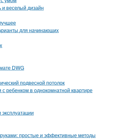
 с умом
ь и веселый дизайн
 лучшее
варианты для начинающих
х
ормате DWG
лический подвесной потолок
и с ребенком в однокомнатной квартире
и эксплуатации
и руками: простые и эффективные методы