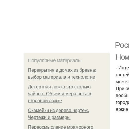
Рос
Номе
Популярные материалы
- Инт
Перекрытия в домах из бревна:
госте
выбор материала и технологии
может
Десертная ложка это сколько
При о
чайных. Объем и мера веса в
вообщ
столовой ложке
город
яркие
Скамейки из дерева чертеж.
Чертежи и размеры
Переосмысление мраморного