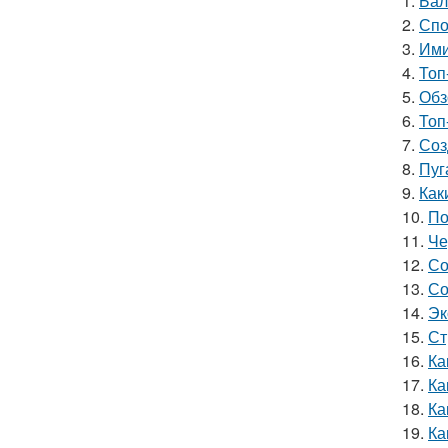
1.
Бал
2.
Спо
3.
Ими
4.
Топ
5.
Обз
6.
Топ
7.
Соз
8.
Пуг
9.
Как
10.
По
11.
Че
12.
Со
13.
Со
14.
Эк
15.
Ст
16.
Ка
17.
Ка
18.
Ка
19.
Ка