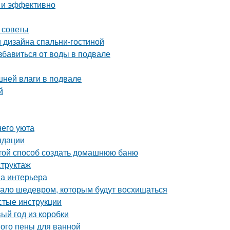
о и эффективно
 советы
 дизайна спальни-гостиной
бавиться от воды в подвале
шней влаги в подвале
й
него уюта
ндации
стой способ создать домашнюю баню
структаж
на интерьера
угало шедевром, которым будут восхищаться
стые инструкции
ый год из коробки
ного пены для ванной