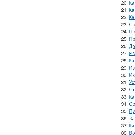
20.
Ка
21.
Ка
22.
Ка
23.
Со
24.
Пр
25.
Пр
26.
Др
27.
Из
28.
Ка
29.
Из
30.
Из
31.
Ус
32.
Ст
33.
Ка
34.
Со
35.
Пу
36.
За
37.
Ка
38.
Во