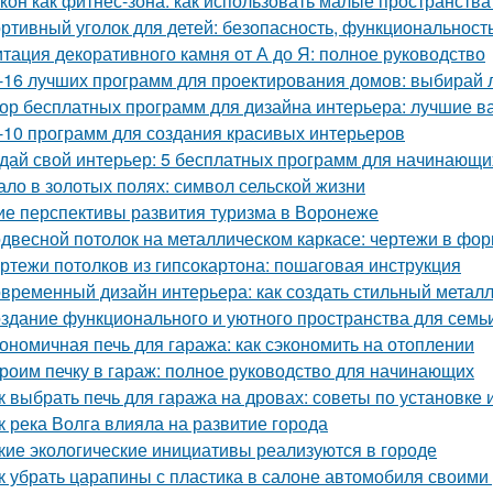
кон как фитнес-зона: как использовать малые пространства
ртивный уголок для детей: безопасность, функциональност
тация декоративного камня от А до Я: полное руководство
-16 лучших программ для проектирования домов: выбирай
ор бесплатных программ для дизайна интерьера: лучшие 
-10 программ для создания красивых интерьеров
дай свой интерьер: 5 бесплатных программ для начинающи
ало в золотых полях: символ сельской жизни
ие перспективы развития туризма в Воронеже
двесной потолок на металлическом каркасе: чертежи в ф
ртежи потолков из гипсокартона: пошаговая инструкция
временный дизайн интерьера: как создать стильный метал
здание функционального и уютного пространства для семь
ономичная печь для гаража: как сэкономить на отоплении
роим печку в гараж: полное руководство для начинающих
к выбрать печь для гаража на дровах: советы по установке 
к река Волга влияла на развитие города
кие экологические инициативы реализуются в городе
к убрать царапины с пластика в салоне автомобиля своим